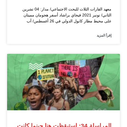
معهد القارات الثلاث للبحث الاجتماعي/ مدار: 04 تشرين
الثاني/ نونبر 2021 فيجاي براشاد أسفر هجومان مميتان
على محيط مطار كابول الدولي في 26 أغسطس/ آب
إقرأ المزيد
المراسلة 34: استيقظت هنا حينما كانت