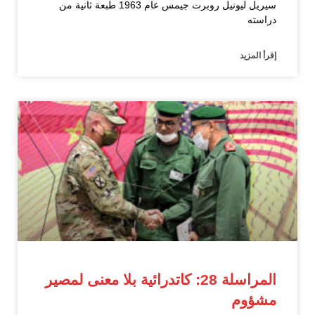
سيريل ليونيل روبرت جيمس عام 1963 طبعة ثانية من
دراسته
إقرأ المزيد
المراسلة 28: كاتدرائية بلا معنى لمصير
مشؤوم