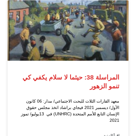
المراسلة 38: حيثما لا سلام يكفي كي
تنمو الزهور
معهد القارات الثلاث للبحث الاجتماعي/ مدار: 06 كانون
الأول/ ديسمبر 2021 فيجاي براشاد اتخذ مجلس حقوق
الإنسان التابع للأمم المتحدة (UNHRC) في 13يوليو/ تموز
2021
إقرأ المزيد