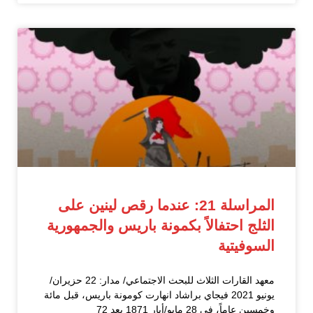
المراسلة 21: عندما رقص لينين على
الثلج احتفالاً بكمونة باريس والجمهورية
السوفيتية
معهد القارات الثلاث للبحث الاجتماعي/ مدار: 22 حزيران/
يونيو 2021 فيجاي براشاد انهارت كومونة باريس، قبل مائة
وخمسين عاماً، في 28 مايو/أيار 1871 بعد 72