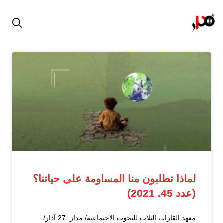
لماذا تطلبون منا المساومة على حياتنا؟
(عدد 45. 2021)
معهد القارات الثلاث للبحوث الاجتماعية/ مدار: 27 آذار/