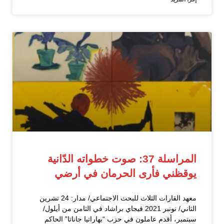
المراسلة 37: صوت خطواته الدّانية
يوقظني فأرى الحرمان في أرضي
معهد القارات الثلاث للبحث الاجتماعي/ مدار: 24 تشرين
الثاني/ نونبر 2021 فيجاي براشاد في الثامن من أيلول/
سبتمبر، أقدم عاملون في حزب “بهاراتيا جاناتا” الحاكم