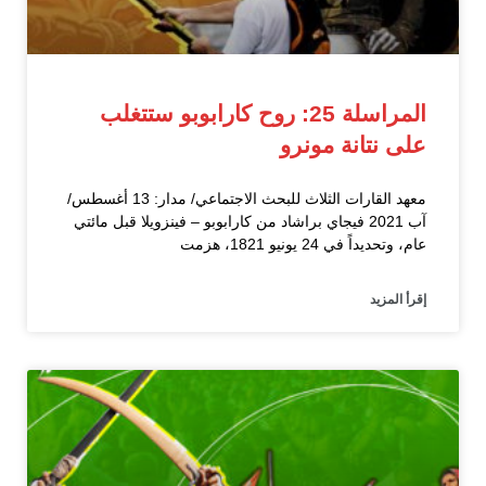
المراسلة 25: روح كارابوبو ستتغلب
على نتانة مونرو
معهد القارات الثلاث للبحث الاجتماعي/ مدار: 13 أغسطس/
آب 2021 فيجاي براشاد من كارابوبو – فينزويلا قبل مائتي
عام، وتحديداً في 24 يونيو 1821، هزمت
إقرأ المزيد