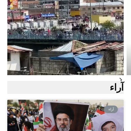
آراء​
آراء