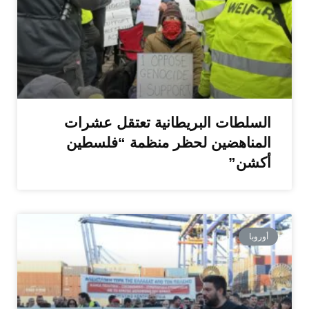
السلطات البريطانية تعتقل عشرات
المناهضين لحظر منظمة “فلسطين
أكشن”
أوروبا