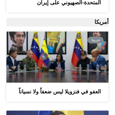
المتحدة-الصهيوني على إيران
أمريكا
فنزويلا
العفو في فنزويلا ليس ضعفاً ولا نسياناً