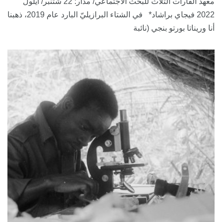
معهد القارات الثلاث للبحث الاجتماعي/ مدار: 22 شتنبر/ أيلول
2022 فيجاي براشاد* في الشتاء البرازيليّ البارد عام 2019، ذهبنا
أنا وريناتا بورتو بنجي (نائبة