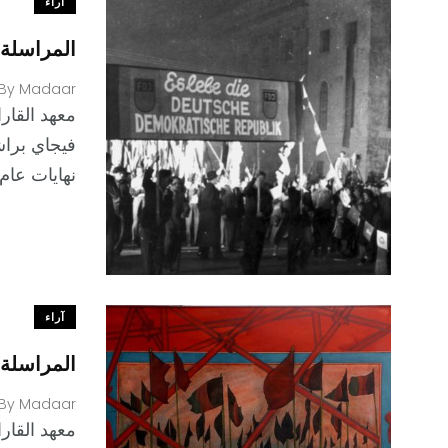
آراء
المراسلة 17: مازلت هنا وإن تغرّب وط
By
Madaar
فيجاي براش
نهايات عام 1991. قبل ذل
آراء
المراسلة 16: بصيص الأمل الذي لن يأتي من مي
By
Madaar