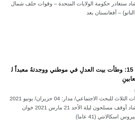
اد ستغادر حكومة الولايات المتحدة – وقوات حلف شمال
ناتو) – أفغانستان بعد
المراسلة 15: وطأت بيت العدلِ في موطني ووجدتهُ معبداً ل
ابينِ
.
معهد القارات الثلاث للبحث الاجتماعي/ مدار: 04 حزيران/ يونيو 2021
فيجاي براشاد أوقف مسلحون ليلة الأحد 21 مارس 2021 خوان
 اسكالانتي (41 عاما)