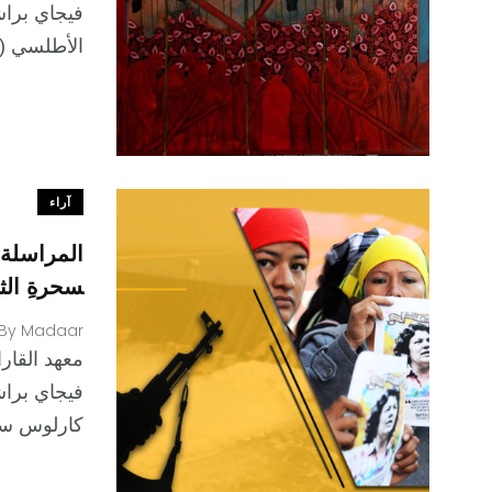
فيجاي براش
الأطلسي (ال
آراء
سحرةِ الثع
By
Madaar
كارلوس سيروس