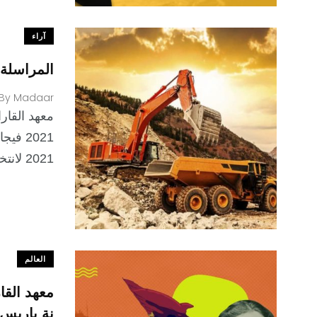
آراء
المراسلة 14: زامبيا هي انعكاس لأحوال الع
By
Madaar
2021 لانتخاب رئيس جديد، وفي حال خسارة
العالم
معهد القا
نة باريس