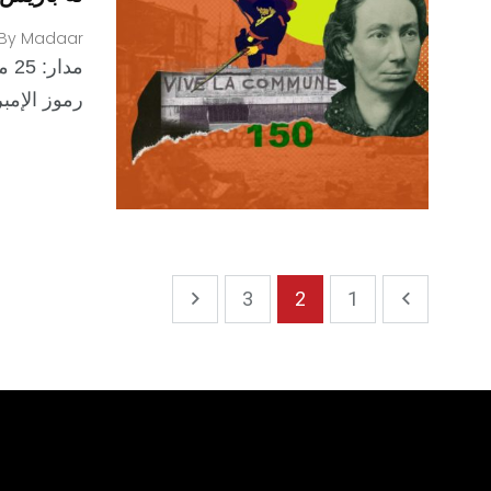
By
Madaar
رموز الإمب
3
2
1