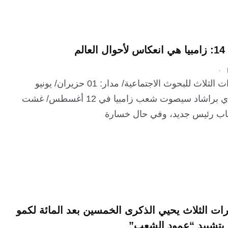
الم
.
معهد القارات الثلاث للبحوث الاجتماعية/ مدار: 01 حزيران/ يونيو
2021 فيجاي براشاد سيصوت شعب زامبيا في 12 أغسطس/ غشت
رات الثلاث يحيي الذكرى الخمسين بعد المائة لكمو
 بتشييد “عمود الشعب”