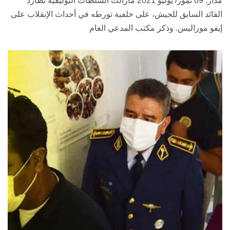
مدار: 09 تموز/ يوليو 2021 مازالت السلطات البوليفية تطارد
القائد السابق للجيش، على خلفية تورطه في أحداث الإنقلاب على
إيفو موراليس. وذكر مكتب المدعي العام