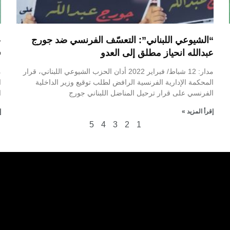
“الشيوعي اللبناني”: التعسّف الفرنسي ضد جورج
عبدالله انحياز مطلق إلى العدو
ق
مدار: 12 شباط/ فبراير 2022 أدان الحزب الشيوعي اللبناني، قرار
المحكمة الإدارية الفرنسية الرافض لطلب توقيع وزير الداخلية
الفرنسي على قرار ترحيل المناضل اللبناني جورج
ا
إقرأ المزيد »
إ
5
4
3
2
1