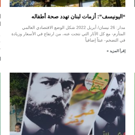
“اليونيسف”: أزمات لبنان تهدد صحة أطفاله
ا
ا
مدار: 26 نيسان/ أبريل 2022 شكل الوضع الاقتصادي العالمي
المتأزم- مع كل الآثار التي نتجت عنه، من ارتفاع في الأسعار وزيادة
في التضخم- عبئاً إضافياً
ع
و
إقرأ المزيد »
إ