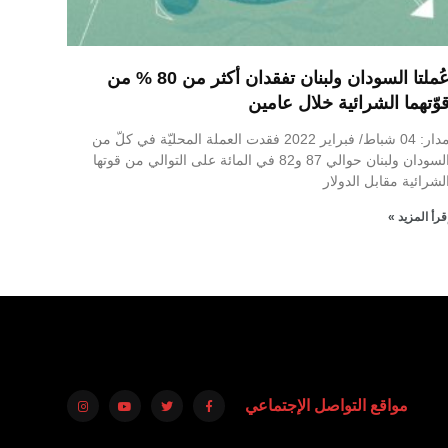
عُملتا السودان ولبنان تفقدان أكثر من 80 % من
وّتهما الشرائية خلال عامين
مدار: 04 شباط/ فبراير 2022 فقدت العملة المحليّة في كلّ من
السودان ولبنان حوالي 87 و82 في المائة على التوالي من قوتها
لشرائية مقابل الدولار
قرأ المزيد »
مواقع التواصل الإجتماعي