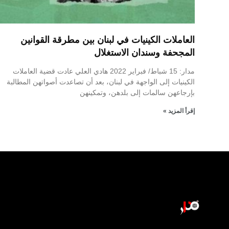
العاملات الكينيات في لبنان بين مطرقة القوانين
المجحفة وسندان الاستغلال
مدار: 15 شباط/ فبراير 2022 هادي العلي عادت قضية العاملات
الكينيات إلى الواجهة في لبنان، بعد أن تصاعدت أصواتهن المطالبة
بإرجاعهن سالمات إلى بلدهن، وتمكينهن
إقرأ المزيد »