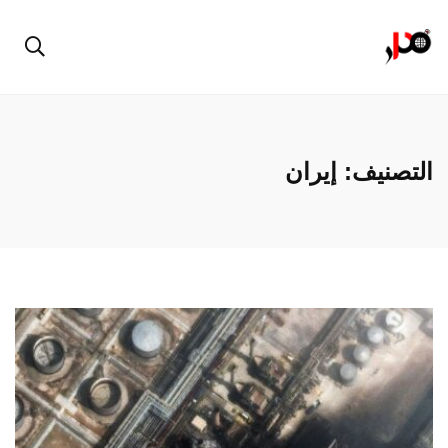
التصنيف:
إيران