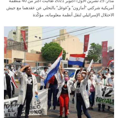
مدار: 25 تشرين الأول/ أكتوبر 2021 طالبت أكثر من 40 منظمة
أمريكية شركتي “أمازون” و”غوغل” بالتخلي عن عقدهما مع جيش
الاحتلال الإسرائيلي لنقل أنظمة معلوماته، مؤكّدة