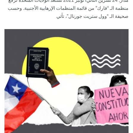
مدار: 24 تشرين الثاني/ نونبر 2021 تستعد الولايات المتحدة لرفع
منظمة الـ “فارك” من قائمة المنظمات الإرهابية الأجنبية. وحسب
صحيفة الـ “وول ستريت جورنال”، تأتي