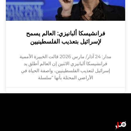
فرانشيسكا ألبانيزي: العالم يسمح
لإسرائيل بتعذيب الفلسطينيين
مدار: 24 آذار/ مارس 2026 قالت الخبيرة الأممية
فرانشيسكا ألبانيزي الاثنين إن العالم أطلق يد
إسرائيل لتعذيب الفلسطينيين، واصفة الحياة في
الأراضي المحتلة بأنها “سلسلة