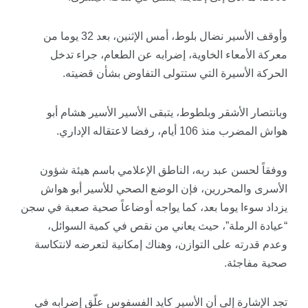
وأوقف الأسير نضال بلوط، أمس الإثنين، بعد 32 يوما من
معركة الأمعاء الخاوية، إضرابه عن الطعام، جراء تدخل
الحركة الأسيرة التي ستتولى التفاوض بشأن قضيته.
وبانتصار الأشقر وبلطوط، يتبقى الأسير
الأسير
هشام
أبو
هواش
المضرب منذ 106 أيام، رفضا لاعتقاله الإداري.
ووفقاً لحسن عبد ربه، الناطق الإعلامي باسم هيئة شؤون
الأسرى والمحررين، فإن الوضع الصحي للأسير أبو هواش
يزداد سوءا يوما بعد، كما يواجه أوضاعاً صحية صعبة في سجن
“عيادة الرملة”، حيث يعاني من نقص في كمية السوائل،
وعدم قدرته على التوازن، وهناك إمكانية لتعرضه لانتكاسة
صحية مفاجئة.
تجد الإشارة إلى أن الأسير
كايد
الفسفوس
علّق إضرابه في