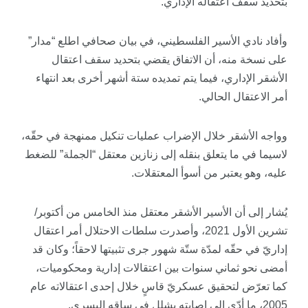
بتحديد سقف اعتقاله الإداري.
وأفاد نادي الأسير الفلسطيني، في بيان صحافي اطلع “مدار”
على نسخة منه، أن الاتفاق يقضي بتحديد سقف اعتقال
الأشقر الإداري، فيما يتم تمديده ستة أشهر أخرى بعد انتهاء
أمر الاعتقال الحالي.
وواجه الأشقر خلال الإضراب عمليات تنكيل ممنهجة في حقّه،
لاسيما في ما يتعلق بنقله إلى زنازين معتقل “الجملة” للضغط
عليه، وهو يعتبر من أسوأ المعتقلات.
يُشار إلى أن الأسير الأشقر معتقل منذ الخامس من أكتوبر/
تشرين الأول 2021، وأصدرت سلطات الاحتلال أمر اعتقال
إداريّ في حقّه لمدّة ستّة شهور جرى تثبيتها لاحقاً؛ وكان قد
أمضى نحو ثماني سنوات بين اعتقالات إدارية ومحكوميات،
كما تعرّض لتحقيق عسكريّ قاسٍ خلال إحدى اعتقالاته عام
2005، ما أدّى إلى إصابته بشلل في ساقه اليسرى.