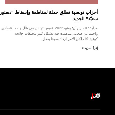
أحزاب تونسية تطلق حملة لمقاطعة وإسقاط “دستور
سعيّد” الجديد
مدار: 07 حزيران/ يونيو 2022 تعيش تونس في ظل وضع اقتصادي
واجتماعي صعب، ساهمت فيه بشكل كبير مخلفات جائحة
كوفيد-19، لكن الأمر ازداد سوءا بفعل
إقرأ المزيد »