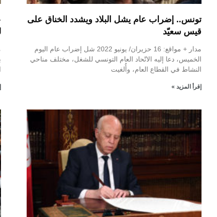
تونس.. إضراب عام يشل البلاد ويشدد الخناق على
ع
قيس سعيّد
ل
مدار + مواقع: 16 حزيران/ يونيو 2022 شل إضراب عام اليوم
الخميس، دعا إليه الاتّحاد العام التونسي للشغل، مختلف مناحي
ب
النشاط في القطاع العام، وأُلغيت
ا
إقرأ المزيد »
إ