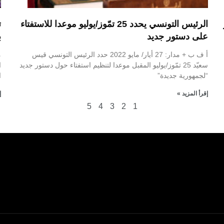
الرئيس التونسي يحدد 25 تمّوز/يوليو موعدا للاستفتاء
ت
على دستور جديد
ب
أ ف ب + مدار: 27 أيار/ مايو 2022 حدد الرئيس التونسي قيس
سعيّد 25 تمّوز/يوليو المقبل موعدا لتنظيم استفتاء حول دستور جديد
ا
“لجمهورية جديدة”
ا
إقرأ المزيد »
إ
5
4
3
2
1