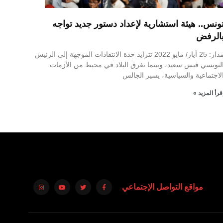
ونس.. هيئة استشارية لإعداد دستور جديد تواجه
الرفض
مدار: 25 أيار/ مايو 2022 تتزايد حدة الانتقادات الموجهة إلى الرئيس
لتونسي قيس سعيد، وبينما تغرق البلاد في محيط من الأزمات
لاجتماعية والسياسية، يسير الجالس
قرأ المزيد »
مواقع التواصل الإجتماعي