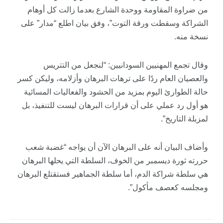
من ضراوة المقاومة ووحدة الشارع بعدما زالت كل أوهام
الشراكة وسقطت ورقة التوت”، وفق بيان اطلع “مدار” على
نسخة منه.
وقال تجمع المهنيين السودانيين: “لنجعل من التتريس
والعصيان العام ردًا على ترهات البرهان وأزلامه، وليكن كسر
حالة الطوارئ اليوم بمزيد من الحشود والفعاليات المسائية
هو أول رد عملي على أن قرارات البرهان ليست للتنفيذ، بل
لمزبلة التاريخ”.
وأضاف البيان أنه على البرهان الآن أن يواجه “غضبة شعب
حررته ثورة ديسمبر من الخوف، السلطة التي يحلها البرهان
هي سلطة شراكة الدم، أما سلطة الجماهير فستقتلع البرهان
ومجلسه كعصف مأكول”.