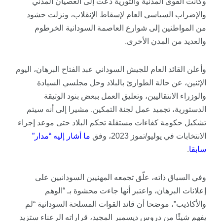
وكانت القوى المدنية والثورية دعت إلى العصيان المدني
والإضراب السياسي العام لإسقاط الإنقلاب، ونزلت حشود
من المواطنين إلى شوارع العاصمة السودانية الخرطوم
والعديد من المدن الأخرى.
وأعلن القائد العام للجيش السوداني عبد الفتاح البرهان، اليوم
الإثنين، عن حالة الطوارئ بالبلاد وحل مجلسي السيادة
والوزراء الانتقاليين، وتعليق العمل ببعض بنود الوثيقة
الدستورية، تجميد عمل لجنة التمكين. مشيرا إلى أنه سيتم
تشكيل حكومة كفاءات مستقلة تحكم البلاد حتى موعد إجراء
الانتخابات في يوليو/تموز 2023، وفق
ما
أشار
إليه
“
مدار
”
سابقا
.
وفي السياق ذاته، علّق تجمعه المهنيين السودانيين على
إعلانات البرهان، واعتبر أنها جاءت محشوة بـ “الوهم
والأكاذيب”، موضحا أن قائد القوات المسلحة السودانية “لم
يفهم شيئًا من دروس ديسمبر المجيد، قراراته الرعناء ستزيد