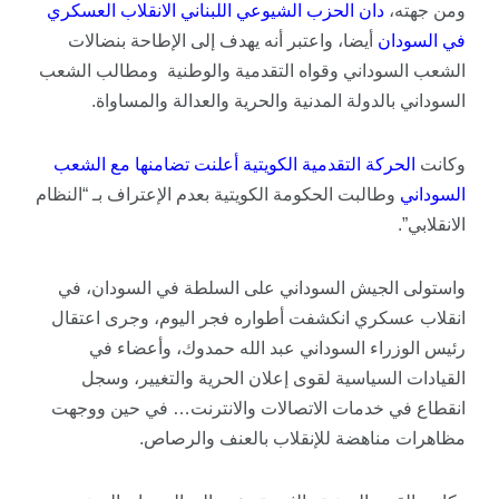
ومن جهته،
دان
الحزب
الشيوعي
اللبناني
الانقلاب
العسكري
في
السودان
أيضا، واعتبر أنه يهدف إلى الإطاحة بنضالات
الشعب السوداني وقواه التقدمية والوطنية ومطالب الشعب
السوداني بالدولة المدنية والحرية والعدالة والمساواة.
وكانت
الحركة
التقدمية
الكويتية
أعلنت
تضامنها
مع
الشعب
السوداني
وطالبت الحكومة الكويتية بعدم الإعتراف بـ “النظام
الانقلابي”.
واستولى الجيش السوداني على السلطة في السودان، في
انقلاب عسكري انكشفت أطواره فجر اليوم، وجرى اعتقال
رئيس الوزراء السوداني عبد الله حمدوك، وأعضاء في
القيادات السياسية لقوى إعلان الحرية والتغيير، وسجل
انقطاع في خدمات الاتصالات والانترنت… في حين ووجهت
مظاهرات مناهضة للإنقلاب بالعنف والرصاص.