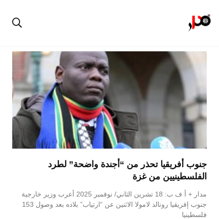
جنوب أفريقيا تحذر من “أجندة واضحة” لطرد
الفلسطينيين من غزة
مدار + أ ف ب: 18 تشرين الثاني/ نوفمبر 2025 أعرب وزير خارجية
جنوب إفريقيا رونالد لامولا الاثنين عن “ارتياب” بلاده بعد وصول 153
فلسطينيا