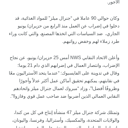
الأجور.
وكان حوالي 90 عاملا في “جنرال ميلز” للمواد الغذائية، قد
دخلوا في إضراب عن العمل منذ الرابع من حزيران/ يونيو
الجاري، ضد السياسات التي اتخذها المصنع، والتي كانت وراء
طرد زملاء لهم وخفض رواتبهم.
وأعلن الاتحاد النقابي NWS أمس 25 حزيران/ يونيو، عن نجاح
الإضراب، وانتصار العمال في إضرابهم الذي دام 21 يوما؛
وقال في تدوينة على الفايسبوك: “عندما يتحد الأستراليون معًا
في نقابتهم، يمكنهم تحقيق أماكن عمل أكثر عدلاً وأجورًا
وظروفًا أفضل!”، وزاد “مبروك لعمال جنرال ميلز واتحادهم
النقابي العمالي الذين أضربوا ضد صاحب عمل قوي وفازوا!”.
وتمتلك شركة جنرال ميلز 47 منشأة إنتاج في كل من كندا،
والولايات المتحدة، والمكسيك، وأستراليا، وفرنسا، واليونان،
وإسبانيا، والبرازيل، والصين والهند؛ وعلى الرغم من انتشار