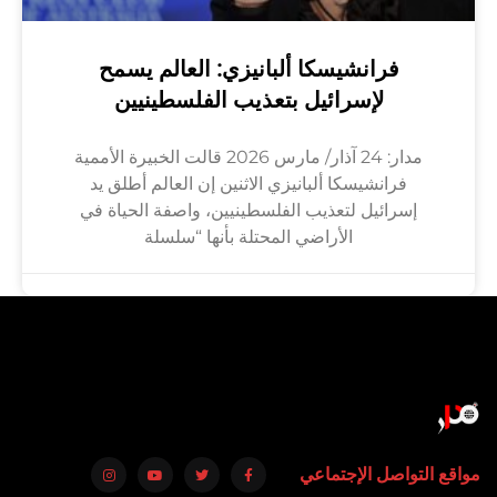
فرانشيسكا ألبانيزي: العالم يسمح
لإسرائيل بتعذيب الفلسطينيين
مدار: 24 آذار/ مارس 2026 قالت الخبيرة الأممية
فرانشيسكا ألبانيزي الاثنين إن العالم أطلق يد
إسرائيل لتعذيب الفلسطينيين، واصفة الحياة في
الأراضي المحتلة بأنها “سلسلة
مواقع التواصل الإجتماعي