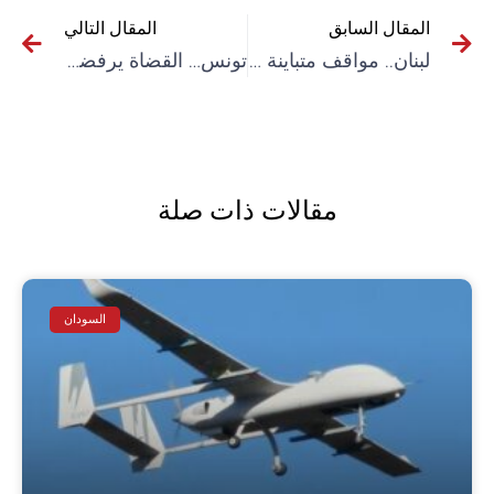
المقال السابق
المقال التالي
لبنان.. مواقف متباينة حول قرار يسمح للفلسطينيين بمزاولة مهن حُظرت عليهم سابقاً
تونس… القضاة يرفضون تصريحات قيس سعيد ويتمسكون باستقلالية القضاء
مقالات ذات صلة
السودان