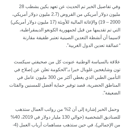
وفي تفاصيل الخبر تم الحديث عن تعهد بكين بشطب 28
مليون دولار أمريكي من القروض (2.7 مليون دولار أمريكي،
2000 – 19) والإغاثة المالية للأوبئة (17 مليون دولار أمريكي)
التي تم تقديمها من قبل لجمهورية الكونغو الديمقراطية،
لاسيما أن أنشطة التعدين الصينية تعتبر طفيفة مقارنة
“عمالقة تعدين الدول الغربية”.
علاقة بالسياسة الوطنية عنونت كل من صحيفتي
سيكسث
تون
و
شايغجين
غلوبال
خبرا بـ”الحكومة تعلن عن إصلاح في
التأمين الطبي الذي يغطي أكثر من 300 مليون عامل في
المناطق الحضرية، قصد توفير حماية أفضل للمسنين والفئات
الضعيفة”.
وحمل الخبر إشارة إلى أن 2% من رواتب العمال ستذهب
للصناديق الشخصية (حوالي 130 مليار دولار في 2019، 40%
من الإجمالي)، في حين ستذهب مساهمات أرباب العمل (4-