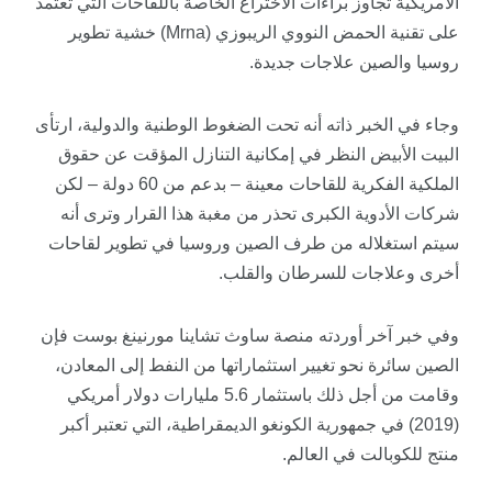
الأمريكية تجاوز براءات الاختراع الخاصة باللقاحات التي تعتمد
على تقنية الحمض النووي الريبوزي (Mrna) خشية تطوير
روسيا والصين علاجات جديدة.
وجاء في الخبر ذاته أنه تحت الضغوط الوطنية والدولية، ارتأى
البيت الأبيض النظر في إمكانية التنازل المؤقت عن حقوق
الملكية الفكرية للقاحات معينة – بدعم من 60 دولة – لكن
شركات الأدوية الكبرى تحذر من مغبة هذا القرار وترى أنه
سيتم استغلاله من طرف الصين وروسيا في تطوير لقاحات
أخرى وعلاجات للسرطان والقلب.
وفي خبر آخر أوردته منصة
ساوث
تشاينا
مورنينغ
ب
وست
فإن
الصين سائرة نحو تغيير استثماراتها من النفط إلى المعادن،
وقامت من أجل ذلك باستثمار 5.6 مليارات دولار أمريكي
(2019) في جمهورية الكونغو الديمقراطية، التي تعتبر أكبر
منتج للكوبالت في العالم.