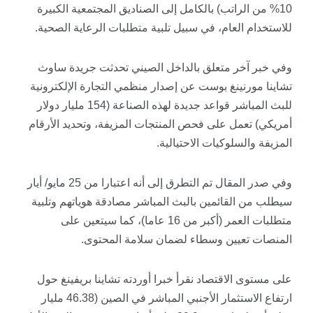
10% من الراتب) بالكامل إلى الصناديق المجتمعية الكبيرة
للاستخدام العام، في سبيل تلبية متطلبات الرعاية الصحية.
وفي خبر آخر متعلق بالداخل الصيني تحدثت جريدة
ساوث
تشاينا
مورنينغ
بوست
عن إصدار منظمي التجارة الإلكترونية
للبث المباشر قواعد جديدة لهذه الصناعة (154 مليار دولار
أمريكي) تعمل على فحص المنتجات المزيفة، وتحديد الأرقام
المزيفة والسلوكيات الاحتيالية.
وفي صدر المقال تم التطرق إلى أنه اعتبارا من 25 مايو/ أيار
سيطلب من القائمين بالبث المباشر مصادقة هوياتهم وتلبية
متطلبات العمر (أكبر من 16 عاما)، كما سيتعين على
المنصات تعيين وسطاء لضمان سلامة المحتوى.
على مستوى الاقتصاد نقرأ خبرا أوردته
تشاينا
بريفينغ
حول
ارتفاع الاستثمار الأجنبي المباشر في الصين (46.38 مليار