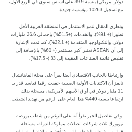
دولار أمريكي) بنسبة 39.9 على أساس سنوي في الربع الأول،
مع تسجيل 10263 مؤسسة جديدة.
وتطرق المقال لنمو الاستثمار في المنطقة الغربية الأقل
تطورا (+ 91%)، والخدمات (+51.5%) بإجمالي 36.6 مليارات
دولار، والتكنولوجيا المتقدمة (+ 32.1%). كما تمت الإشارة
إلى أن ASEAN تعتبر أكبر مستثمر (+ 60%) بالإضافة إلى
تقليص قائمة الصناعات المقيدة إلى 33 (- 17.5%).
وارتباطا بالجانب الاقتصادي أيضا نقرأ على مجلة
ال
فاينانشال
تايمز
أن الاكتتابات الأولية الصينية حققت رقما قياسيا قدر بـ
11 مليار دولار في أواق الأسهم الأمريكية، مسجلة بذلك
ارتفاعا بنسبة 440% هذا العام على الرغم من تهديد الشطب.
وفي تفاصيل الخبر نقرأ أنه على الرغم من شطب بورصة
نيويورك ثلاث شركات اتصالات مملوكة للدولة، مستغلة
قوانين واشنطن للشطب التي لا تأخذ بعين الاعتبار عمليات