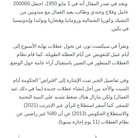
ونجد في صدر المقال أنه في 1 مايو 1950، احتفل 200000
عامل وفلاح وجندي وطالب بعيد العمال مع مندوبين من
التشيك وكوريا الشمالية ورومانيا وهنغاريا وبولندا وإندونيسيا
في بكين.
ونقرأ في
سيكسث
تون
عن تحول عطلات نهاية الأسبوع إلى
أيام عمل للتعويض عن أيام العطلة الطويلة، كما قام نظام
العطلات المتطور في الصين باستقبال آراء عامة حول الوضع.
وفي تفاصيل الخبر تمت الإشارة إلى “اقتراض” الحكومة أيام
السبت والأحد من أجل إنشاء عطلات جديدة (بما في ذلك عيد
العمال) ولكن مازال هناك ضغط شديد على البنية التحتية
للسفر. كما أسفر استطلاع للرأي عبر الإنترنت (2021)
والاستطلاع الحكومي (2013) عن أن 80% غير راضين عن
نظام العطلات (11 يوم إجازة سنويا).