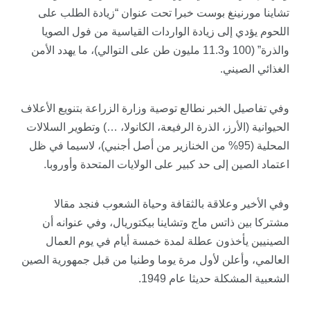
تشاينا
مورنينغ
بوست
خبرا تحت عنوان “زيادة الطلب على
اللحوم يؤدي إلى زيادة الواردات القياسية من فول الصويا
والذرة” (100 و11.3 مليون طن على التوالي)، ما يهدد الأمن
الغذائي الصيني.
وفي تفاصيل الخبر نطالع توصية وزارة الزراعة بتنويع الأعلاف
الحيوانية (الأرز، الذرة الرفيعة، الكانولا، …) وتطوير السلالات
المحلية (95% من الخنازير من أصل أجنبي)، لاسيما في ظل
اعتماد الصين إلى حد كبير على الولايات المتحدة وأوروبا.
وفي الأخير وعلاقة بالثقافة وحياة الشعوب فنجد مقالا
مشتركا بين
ذ
اتس
ماج
و
تشاينا
بيكتوريال
، وفي عنوانه أن
الصينيين يأخذون عطلة لمدة خمسة أيام في يوم العمال
العالمي، وأعلن لأول مرة يوما وطنيا من قبل جمهورية الصين
الشعبية المشكلة حديثا عام 1949.