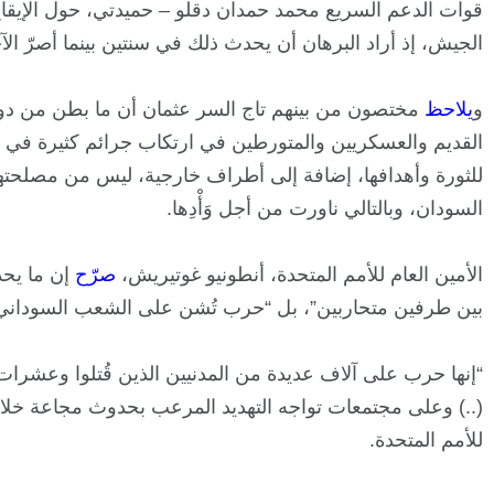
قوات الدعم السريع محمد حمدان دقلو – حميدتي، حول الإيقاع
الجيش، إذ أراد البرهان أن يحدث ذلك في سنتين بينما أصرّ ا
و
يلاحظ
مختصون من بينهم تاج السر عثمان أن ما بطن من دوا
القديم والعسكريين والمتورطين في ارتكاب جرائم كثيرة في 
للثورة وأهدافها، إضافة إلى أطراف خارجية، ليس من مصلحت
السودان، وبالتالي ناورت من أجل وَأْدِها.
الأمين العام للأمم المتحدة، أنطونيو غوتيريش،
صر
ح
إن ما يحد
بين طرفين متحاربين”، بل “حرب تُشن على الشعب السوداني
“إنها حرب على آلاف عديدة من المدنيين الذين قُتلوا وعشرات 
(..) وعلى مجتمعات تواجه التهديد المرعب بحدوث مجاعة خلال 
للأمم المتحدة.