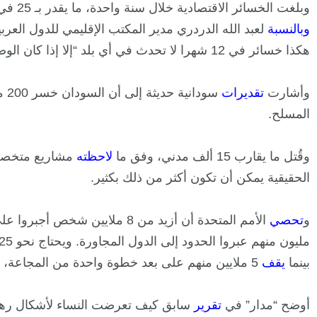
وبلغت الخسائر الاقتصادية خلال سنة واحدة، ما يقدر بـ 25 في المائة من الناتج المحلي الإجمالي،
و
بالنسبة
لعبد الله الدردري مدير المكتب الإقليمي للدول العربية
هكذا خسائر في 12 شهرا لا تحدث في أي بلد “إلا إذا كان الوضع فيه مدمرا”.
وأشارت
تقديرات
سود
المسلح.
وقُتل ما يقارب 15 ألف مدني، وفق ما
لاحظته
مشاريع متخصصة 
الحقيقية يمكن أن تكون أكثر من ذلك بكثير.
و
تحصي
بينما
يقف
5 ملايين منهم على بعد خطوة واحدة من المجاعة، ويواجه 18 مليونا الجوع الحاد.
أوضح “مدار” في
تقرير
سابق كيف تعرضت النساء لأشكال رهيبة