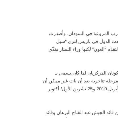
أولى للحرب المروعة في السودان. وأصدرت
جتمعت الدول في باريس لترى “سبل
ّم “العون” لكنها وراء الستار تغذّي
ونان المركزيان لما كان يسمى بـ
رحلة تناحرية بعد أن بات غير ممكن أن
يتعايشا في هرم السلطة المستولى عليها بانقلابي 11 نيسان/ أبريل 2019 و25 تشرين الأول/ أكتوبر
 قائد الجيش عبد الفتاح البرهان وقائد