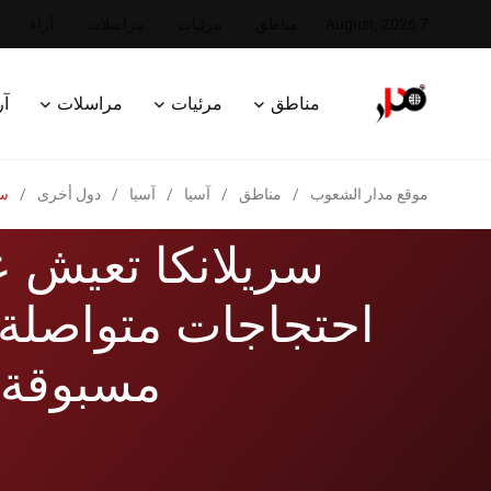
7 August, 2026
مناطق
مرئيات
مراسلات
آراء
مناطق
مرئيات
مراسلات
آر
موقع مدار الشعوب
/
مناطق
/
آسيا
/
آسيا
/
دول أخرى
/
سر
سريلانكا تعيش 
احتجاجات متواصلة 
مسبوقة