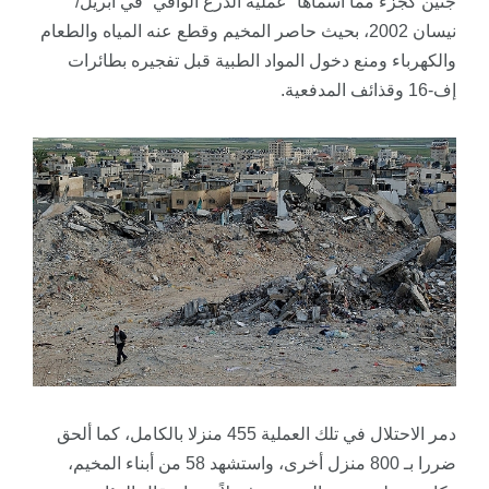
جنين كجزء مما أسماها “عملية الدرع الواقي” في أبريل/
نيسان 2002، بحيث حاصر المخيم وقطع عنه المياه والطعام
والكهرباء ومنع دخول المواد الطبية قبل تفجيره بطائرات
إف-16 وقذائف المدفعية.
دمر الاحتلال في تلك العملية 455 منزلا بالكامل، كما ألحق
ضررا بـ 800 منزل أخرى، واستشهد 58 من أبناء المخيم،