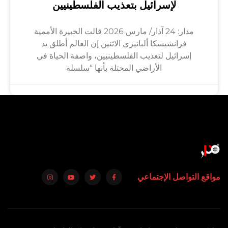
لإسرائيل بتعذيب الفلسطينيين
مدار: 24 آذار/ مارس 2026 قالت الخبيرة الأممية
فرانشيسكا ألبانيزي الاثنين إن العالم أطلق يد
إسرائيل لتعذيب الفلسطينيين، واصفة الحياة في
الأراضي المحتلة بأنها “سلسلة
مواقع التواصل الإجتماعي