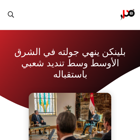
بلينكن ينهي جولته في الشرق
الأوسط وسط تنديد شعبي
باستقباله