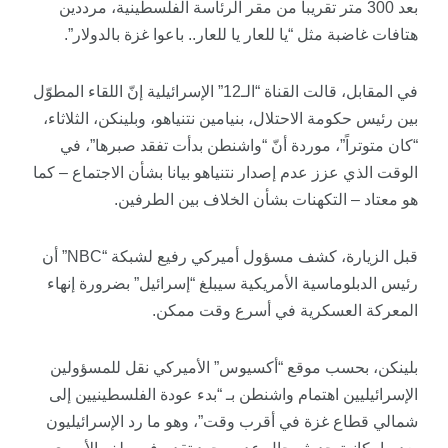
بعد 300 متر تقريبا من مقر الرئاسة الفلسطينية، مرددين
هتافات غاضبة مثل “يا للعار يا للعار.. باعوا غزة بالدولار”.
في المقابل، قالت القناة “الـ12” الإسرائيلية إنّ اللقاء المطوّل
بين رئيس حكومة الاحتلال، بنيامين نتنياهو، وبلينكن، الثلاثاء،
“كان متوتراً”، موردة أنّ “واشنطن بدأت تفقد صبرها”، في
الوقت الذي عزز عدم إصدار نتنياهو بيانا بشأن الاجتماع – كما
هو معتاد – التكهنات بشأن الخلاف بين الطرفين.
قبل الزيارة، كشف مسؤول أميركي رفيع لشبكة “NBC” أن
رئيس الدبلوماسية الأمريكية سيبلغ “إسرائيل” بضرورة إنهاء
المعركة العسكرية في أسرع وقت ممكن.
بلينكن، بحسب موقع “أكسيوس” الأميركي نقل للمسؤولين
الإسرائيليين اهتمام واشنطن بـ “بدء عودة الفلسطينيين إلى
شمالي قطاع غزة في أقرب وقت”، وهو ما رد الإسرائيليون