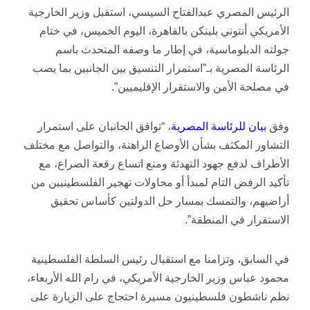
الرئيس المصري عبدالفتاح السيسي، استقبل وزير الخارجية
الأمريكي أنتوني بلينكن بالقاهرة، اليوم الخميس، في ختام
جولته الدبلوماسية، في إطار ما وصفه المتحدث باسم
الرئاسة المصرية بـ”استمرار التنسيق بين الجانبين بما يصب
في مصلحة الأمن والاستقرار الإقليميين”.
وفق
بيان
للرئاسة
المصرية
، “توافق الجانبان على استمرار
التشاور المكثف بشأن الأوضاع الراهنة، والتواصل مع مختلف
الأطراف لدفع جهود التهدئة ومنع اتساع رقعة الصراع، مع
تأكيد الرفض التام لمبدأ أو محاولات تهجير الفلسطينيين من
أراضيهم، والتمسك بمسار حل الدولتين كأساس تحقيق
الاستقرار في المنطقة”.
في السابق، وتزامنا مع استقبال رئيس السلطة الفلسطينية
محمود عباس وزير الخارجية الأمريكي، في رام الله الأربعاء،
نظم ناشطون فلسطينيون مسيرة احتجاج على الزيارة على