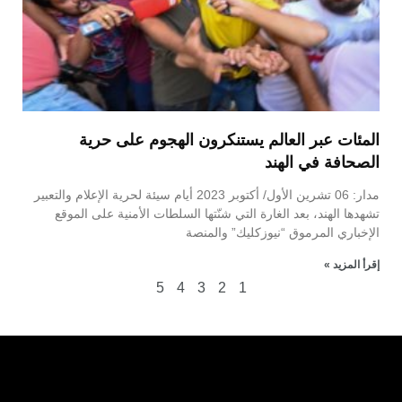
المئات عبر العالم يستنكرون الهجوم على حرية
الصحافة في الهند
مدار: 06 تشرين الأول/ أكتوبر 2023 أيام سيئة لحرية الإعلام والتعبير
تشهدها الهند، بعد الغارة التي شنّتها السلطات الأمنية على الموقع
الإخباري المرموق “نيوزكليك” والمنصة
إقرأ المزيد »
5
4
3
2
1