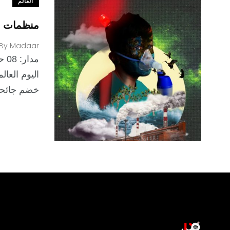
العالم
منظمات ت
By
Madaar
اليوم العال
خضم جائحة كوف