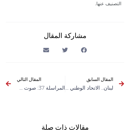
التصنيف عنها.
مشاركة المقال
المقال السابق
المقال التالي
لبنان.. الاتحاد الوطني للنقابات يحذّر من تدهور الوضع الصحي بسبب رفع الدعم عن الدواء
المراسلة 37: صوت خطواته الدّانية يوقظني فأرى الحرمان في أرضي
مقالات ذات صلة