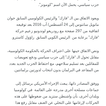
حزب سياسي، يحمل الآن اسم “كومونز”.
ويعود الاتفاق بين الـ “فارك” والرئيس الكولومبي السابق خوان
مانويل سانتوس إلى 24 أغسطس/ آب 2016 بعد توقيعه
اتفاقية من 297 صفحة مع رودريغو لوندونيو زعيم حركة
“فارك” برعاية من الرئيس الكوبي السابق راؤول كاسترو.
ونص الاتفاق حينها على اعتراف الحركة بالحكومة الكولومبية،
مقابل تحول الـ “فارك” إلى حزب سياسي ودفع تعويضات
للمقاتلين بعد تسليم سلاحهم، مع احتفاظ الحزب الجديد بعدد
من المقاعد في البرلمان بدون انتخاب لدورتين برلمانتين.
ووفق المصادر ذاتها، يبعث الإجراء الأمريكي برسائل إلى
جماعات مسلحة أخرى مدرجة على القائمة في كولومبيا
وبلدان أخرى، بأن واشنطن ستزيد من ضغوطها على هذه
الحركات لإرغامها على التخلي عن العنف مقابل رفع هذا