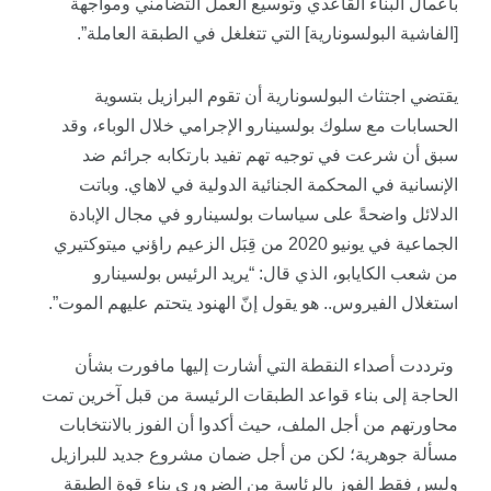
بأعمال البناء القاعدي وتوسيع العمل التضامني ومواجهة
[الفاشية البولسونارية] التي تتغلغل في الطبقة العاملة”.
يقتضي اجتثاث البولسونارية أن تقوم البرازيل بتسوية
الحسابات مع سلوك بولسينارو الإجرامي خلال الوباء، وقد
سبق أن شرعت في توجيه تهم تفيد بارتكابه جرائم ضد
الإنسانية في المحكمة الجنائية الدولية في لاهاي. وباتت
الدلائل واضحةً على سياسات بولسينارو في مجال الإبادة
الجماعية في يونيو 2020 من قِبَل الزعيم راؤني ميتوكتيري
من شعب الكايابو، الذي قال: “يريد الرئيس بولسينارو
استغلال الفيروس.. هو يقول إنّ الهنود يتحتم عليهم الموت”.
وترددت أصداء النقطة التي أشارت إليها مافورت بشأن
الحاجة إلى بناء قواعد الطبقات الرئيسة من قبل آخرين تمت
محاورتهم من أجل الملف، حيث أكدوا أن الفوز بالانتخابات
مسألة جوهرية؛ لكن من أجل ضمان مشروع جديد للبرازيل
وليس فقط الفوز بالرئاسة من الضروري بناء قوة الطبقة