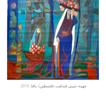
جهينة حبيبي قندلفت (فلسطين)، يافا، 2015.