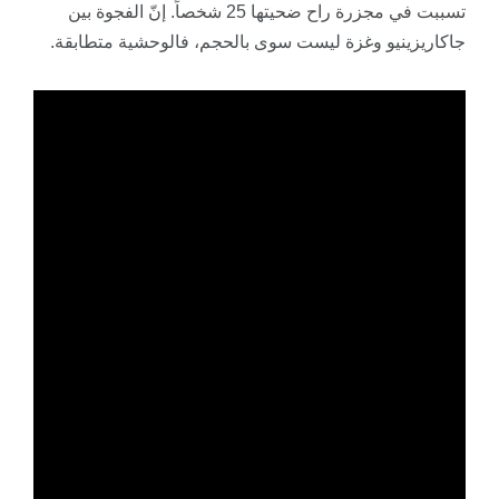
تسببت في مجزرة راح ضحيتها 25 شخصاً. إنّ الفجوة بين
جاكاريزينيو وغزة ليست سوى بالحجم، فالوحشية متطابقة.