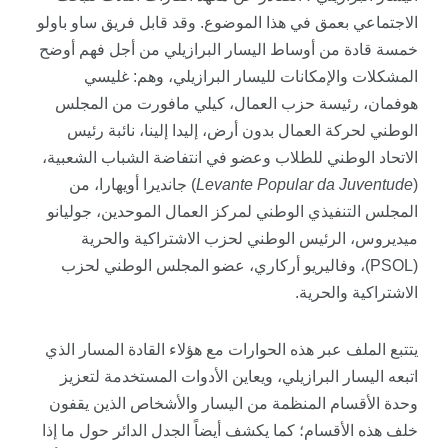
الاجتماعي بعمق في هذا الموضوع. وقد قابل فريق ساو باولو
خمسة قادة من أوساط اليسار البرازيلي من أجل فهم أوضح
المشكلات والإمكانات لليسار البرازيلي، وهم: غليسي
هوفمان، رئيسة حزب العمال، كيلي مافورت من المجلس
الوطني لحركة العمال بدون أرض، إليدا إلينا، نائبة رئيس
الاتحاد الوطني للطلاب وعضو في انتفاضة الشباب الشعبية،
(
Levante Popular da Juventude
) جانديرا أويهارا، من
المجلس التنفيذي الوطني لمركز العمال الموحدين، جوليانو
ميديروس، الرئيس الوطني لحزب الاشتراكية والحرية
(PSOL)، وفاليريو أركاري، عضو المجلس الوطني لحزب
الاشتراكية والحرية.
يتتبع الملف عبر هذه الحوارات مع هؤلاء القادة المسار الذي
اتبعه اليسار البرازيلي، ويعاين الأدوات المستخدمة لتعزيز
وحدة الأقسام المنظمة من اليسار والأشخاص الذين يقفون
خلف هذه الأقسام؛ كما يكشف أيضاً الجدل الدائر حول ما إذا