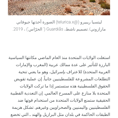
ليتسيا ريبيرو (@telurica.x) الصورة أخذتها جيوفاني
مارازوني/ تصميم ناشط، Guardiãs (’ الحرّاس‘) ، 2019.
استغلت
الولايات المتحدة منذ العام الماضي مكانتها السياسية
البارزة للتأثير على عدة ممالك عربية (المغرب والإمارات
العربية المتحدة) للاعتراف بإسرائيل، وهو ما يعني تنحية
التطلعات المشروعة للفلسطينيين جانباً. إن عملية تقويض
الحقوق الفلسطينية هذه ستستمر إذا ما تركت الولايات
المتحدة بلا منازع على المسرح العالمي. إن التعددية القطبية
الحقيقية ستمنع الولايات المتحدة من استخدام قوتها ضد
الفلسطينيين واليمنيين والصحراويين وغيرهم. تشكل هزيمة
الطبقات الحاكمة في بلدان مثل البرازيل والهند ـ التي تخضع