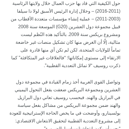
حول الكيفية التي قاد بها حزب العمال خلال ولايتها الرئاسية
(2011-2016) – وخلال إدارة الرئيس الأسبق لولا دا سيلفا
(2003-2011) – عملية إنشاء مؤسسات متعددة الأقطاب من
قبيل مجموعة دول العشرين (G20) الموسعة سنة 2008
ومشروع بريكس سنة 2009. بالتأكيد هذه النُظم ليست
مثالية، إلّا أن الغرض منها كان تشكيل منصات غير خاضعة
تماماً للولايات المتحدة، لكن لم تكن أي منها قادرة على
الارتقاء إلى مستوى إمكاناتها؛ “فالعلاقات غير المتكافئة” كما
ذكرت روسيف “لا تماثل التعددية القطبية”.
وتواصل القوى الغربية أخذ زمام القيادة في مجموعة دول
العشرين ومجموعة البريكس ضعفت بفعل التحول اليميني
في البرازيل والهند. فبحسب روسيف تعاني دول البرازيل
والهند ضمن مجموعة البريكس من مشاكل بفعل سياسة
بولسينارو، وأوضحت في ما يخص الحاجة الإستراتيجية للعودة
إلى مشروع التعددية القطبية لتحقيق الانتعاش الاقتصادي:
“يجب أن يكون انتعاشنا سياسيا بالضرورة”.