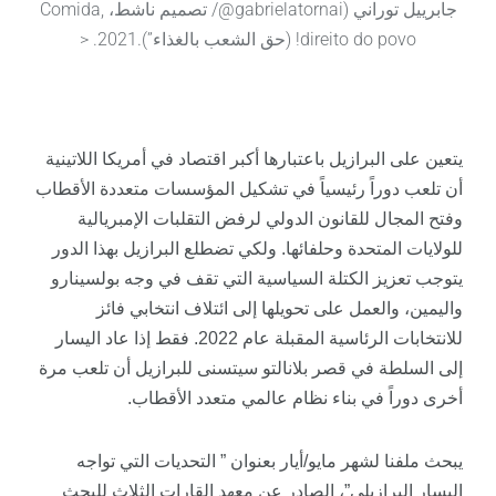
جابرييل توراني (gabrielatornai@/ تصميم ناشط، Comida,
direito do povo! (حق الشعب بالغذاء”).2021. <
يتعين على البرازيل باعتبارها أكبر اقتصاد في أمريكا اللاتينية
أن تلعب دوراً رئيسياً في تشكيل المؤسسات متعددة الأقطاب
وفتح المجال للقانون الدولي لرفض التقلبات الإمبريالية
للولايات المتحدة وحلفائها. ولكي تضطلع البرازيل بهذا الدور
يتوجب تعزيز الكتلة السياسية التي تقف في وجه بولسينارو
واليمين، والعمل على تحويلها إلى ائتلاف انتخابي فائز
للانتخابات الرئاسية المقبلة عام 2022. فقط إذا عاد اليسار
إلى السلطة في قصر بلانالتو سيتسنى للبرازيل أن تلعب مرة
أخرى دوراً في بناء نظام عالمي متعدد الأقطاب.
يبحث
ملفنا
لشهر مايو/أيار بعنوان ” التحديات التي تواجه
اليسار البرازيلي”، الصادر عن معهد القارات الثلاث للبحث