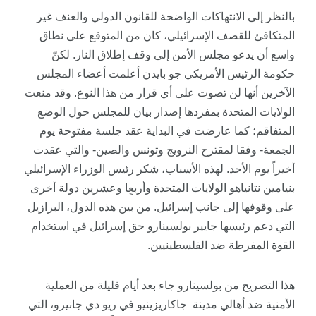
بالنظر إلى الانتهاكات الواضحة للقانون الدولي والعنف غير
المتكافئ للقصف الإسرائيلي، كان من المتوقع على نطاق
واسع أن يدعو مجلس الأمن إلى وقف إطلاق النار. لكنّ
حكومة الرئيس الأمريكي جو بايدن أعلمت أعضاء المجلس
الآخرين أنها لن تصوت على أي قرار من هذا النوع. وقد
منعت
الولايات المتحدة بمفردها إصدار بيان للمجلس حول الوضع
المتفاقم؛ كما عارضت في البداية عقد جلسة مفتوحة يوم
الجمعة- وفقا لمقترح النرويج وتونس والصين- والتي عقدت
أخيراً يوم الأحد. لهذه الأسباب،
شك
ر
رئيس الوزراء الإسرائيلي
بنيامين نتانياهو الولايات المتحدة وأربعٍا وعشرين دولة أخرى
على وقوفها إلى جانب إسرائيل. من بين هذه الدول، البرازيل
التي
دعم
رئيسها جايير بولسينارو حق إسرائيل في استخدام
القوة المفرطة ضد الفلسطينيين.
هذا التصريح من بولسينارو جاء بعد أيام قليلة من
العملية
الأمنية
ضد أهالي مدينة جاكاريزينيو في ريو دي جانيرو، التي