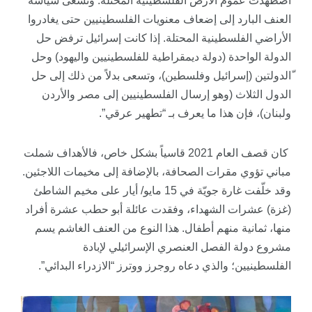
اضطهدت عموم الأرض الفلسطينية المحتلة. وتسعى سياسة
العنف
البارد
إلى إضعاف معنويات الفلسطينيين حتى يغادروا
الأراضي الفلسطينية المحتلة. إذا كانت إسرائيل ترفض حل
الدولة الواحدة (دولة ديمقراطية للفلسطينيين واليهود) وحل
ّالدولتين (إسرائيل وفلسطين)، وتسعى بدلاً من ذلك إلى حل
الدول الثلاث (وهو إرسال الفلسطينيين إلى مصر والأردن
ولبنان)، فإن هذا ما يعرف بـ “تطهير عرقي”.
كان قصف العام 2021 قاسياً بشكل خاص، فالأهداف شملت
مباني تؤوي مقرات الصحافة، بالإضافة إلى مخيمات اللاجئين.
وقد خلّفت
غارة جويّة
في 15 مايو/ أيار على مخيم الشاطئ
(غزة) عشرات الشهداء، وفقدت عائلة أبو حطب عشرة أفراد
منها، ثمانية منهم أطفال. هذا النوع من العنف الغاشم يسم
مشروع دولة الفصل العنصري الإسرائيلي لإبادة
الفلسطينيين؛ والذي
دعاه
روجرز ووترز “الازدراء البدائي”.