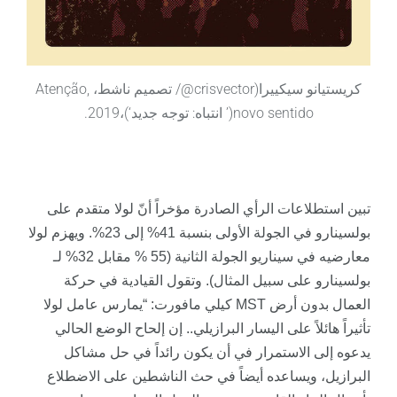
كريستيانو سيكييرا(crisvector@/ تصميم ناشط، Atenção,
novo sentido(’ انتباه: توجه جديد‘)،2019.
تبين استطلاعات الرأي الصادرة مؤخراً أنّ لولا متقدم على
بولسينارو في الجولة الأولى بنسبة 41% إلى 23%. ويهزم لولا
معارضيه في سيناريو الجولة الثانية (55 % مقابل 32% لـ
بولسينارو على سبيل المثال). وتقول القيادية في حركة
العمال بدون أرض MST كيلي مافورت: “يمارس عامل لولا
تأثيراً هائلاً على اليسار البرازيلي.. إن إلحاح الوضع الحالي
يدعوه إلى الاستمرار في أن يكون رائداً في حل مشاكل
البرازيل، ويساعده أيضاً في حث الناشطين على الاضطلاع