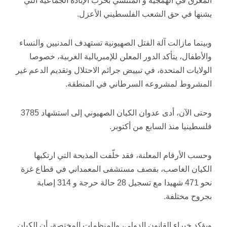
المغرق في الهمجية و المنتشي بحرب الإبادة الجماعية التي
يشنها في حق الشعب الفلسطيني الأعزل.
وبينما مازالت آلة القتل الصهيونية تستهدف المدنيين والنساء
والأطفال، يتأكد الدور المعلن للإمبريالية الغربية، خصوصا
الولايات المتحدة، في تبييض جرائم الاحتلال وتقديم الدعم غير
المشروط لمشروعه السرطاني في المنطقة.
وحتى الآن، أدى عدوان الكيان الصهيوني إلى استشهاد 3785
فلسطينيا منذ السابع من أكتوبر.
وحسب الأرقام المعلنة، فقد خلّفت المذبحة التي ارتكبها
الكيان الغاصب، بقصف مستشفى المعمداني في قطاع غزة
نحو 471 شهيدا مع تسجيل 28 حالة حرجة و 314 إصابة
بجروح مختلفة.
ويؤكد خبراء القانون الدولي، والمنظمات المختصة، أن الكيان