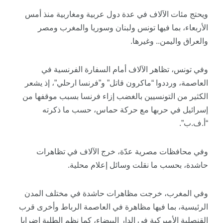
ويحتج مئات الآلاف في عدة دول عربية ومغاربية منذ أمس
الأربعاء، بما فيها تونس ولبنان وسوريا والمغرب ومصر
والعراق واليمن.. وغيرها.
وفي تونس، تظاهر الآلاف أمام السفارة الفرنسية في
العاصمة، ورددوا “ماكرون قاتل” و”فرنسا ارحلي”، إذ يشعر
الكثير من التونسيين بالغضب إزاء فرنسا بسبب موقفها من
إسرائيل في حربها مع حركة حماس، حسب ما ذكرته
“أ.ف.ب”.
وفي محافظات مصرية عدّة، خرج الآلاف في تظاهرات
حاشدة، بحسب ما نقلت وسائل إعلام محلية.
وفي المغرب، خرجت مظاهرات حاشدة في مختلف المدن
الرئيسية، بما فيها مظاهرة في العاصمة الرباط وأخرى قرب
القنصلية الأميركية في الدار البيضاء، كما نظم الطلبة إضرابا