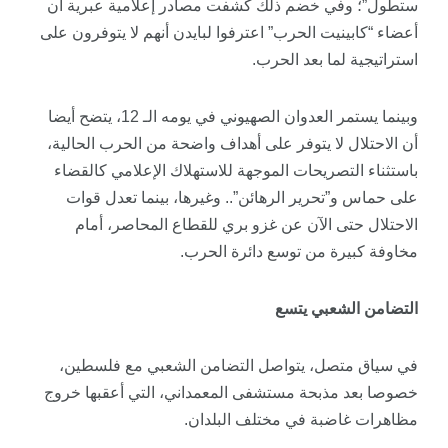
ستطول”؛ وفي خضم ذلك كشفت مصادر إعلامية عبرية أن
أعضاء “كابينيت الحرب” اعترفوا لبايدن أنهم لا يتوفرون على
استراتيجية لما بعد الحرب.
وبينما يستمر العدوان الصهيوني في يومه الـ 12، يتضح أيضا
أن الاحتلال لا يتوفر على أهداف واضحة من الحرب الحالية،
باستثناء التصريحات الموجهة للاستهلاك الإعلامي كالقضاء
على حماس و”تحرير الرهائن”.. وغيرها، بينما تعدل قوات
الاحتلال حتى الآن عن غزو بري للقطاع المحاصر، أمام
مخاوفة كبيرة من توسع دائرة الحرب.
التضامن الشعبي يتسع
في سياق متصل، يتواصل التضامن الشعبي مع فلسطين،
خصوصا بعد مذبحة مستشفى المعمداني، التي أعقبها خروج
مظاهرات غاضبة في مختلف البلدان.