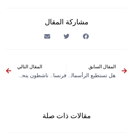
مشاركة المقال
المقال السابق
المقال التالي
هل تستطيع الرأسمالية حل الأزمة البيئية؟
فرنسا… ناشطون يتحدون قرارات حظر التضامن مع فلسطين والأسير جورج عبدالله
مقالات ذات صلة