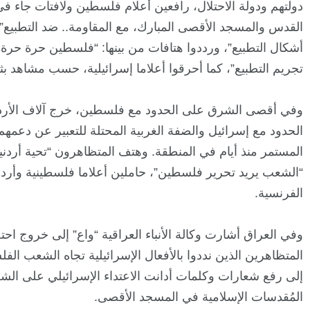
دولتهم ودولة الاحتلال، رافعين أعلام فلسطين ولافتات جاء ف
القدس والمسجد الأقصى المبارك، مع المقاومة.. ضد التطبيع”
أشكال التطبيع”، ورددوا هتافات من بينها: “فلسطين حرة حرة، 
تجريم التطبيع”، كما أحرقوا أعلاما إسرائيلية، حسب مشاهد ب
وفي أقصى الشرق على الحدود مع فلسطين، خرج آلاف الأردن
الحدود مع إسرائيل والضفة الغربية المحتلة للتعبير عن دعمه
المستمر منذ أيام في المنطقة. وهتف المتظاهرون “تحية أردني
“الشعب يريد تحرير فلسطين”، حاملين أعلاما فلسطينية وأردنية،
الفرنسية.
وفي العراق أشارت وكالة الأنباء العراقية “واع” إلى خروج ا
المتظاهرين الذين نددوا بالأفعال الإسرائيلية تجاه الشعب ا
إلى رفع شعارات وكلمات أدانت الاعتداء الإسرائيلي على الش
المُقدسات الإسلامية في المسجد الأقصى.