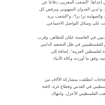
ي إحداها: “الشعب المغربي، دفاعا عن
، و”ندين العدوان الصهيوني ونرفض كل
والصهاينة برا برا”، و”الشعب يريد
ثت على وسائل التواصل الاجتماعي.
يين في العاصمة عمّان للتظاهر، وقرب
م للفلسطينيين في ظل التصعيد الدامي
ة لفلسطين العربية”، إضافة إلى
 وفق ما أوردته وكالة الأنباء
حتجاجات انطلقت بمشاركة الآلاف من
لفلسطيني في القدس وقطاع غزة، لافتة
عب الفلسطيني الأعزل، وانتهاك