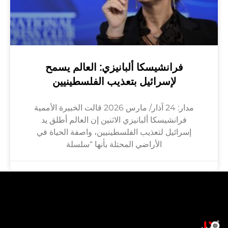
فرانشيسكا ألبانيزي: العالم يسمح
لإسرائيل بتعذيب الفلسطينيين
مدار: 24 آذار/ مارس 2026 قالت الخبيرة الأممية
فرانشيسكا ألبانيزي الاثنين إن العالم أطلق يد
إسرائيل لتعذيب الفلسطينيين، واصفة الحياة في
الأراضي المحتلة بأنها “سلسلة