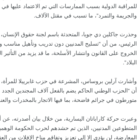
للمراقبة الدولية بسبب الممارسات التي تم الاعتماد عليها 
والجريمة والتمرد”، ما تسبب في مقتل الآلاف.
وحذرت جاكلين دي جويا، المتحدثة باسم لجنة حقوق الإنسان،
الرئيس، من أن “تسليح المدنيين دون تدريب وتأهيل مناسب 
الخروج على القانون وانتشار الأسلحة، ما قد يزيد من التأثير
البلاد”.
وأشارت آرلين بروساس، المشرعة في حزب غابرييلا للمرأة، في
أن “الحزب الوطني الحاكم يضم بالفعل آلاف المجندين الجدد سن
متورطون في جرائم فاضحة، بما فيها الاتجار بالمخدرات والع
وعبرت حركة كاراباتان اليسارية، من خلال بيان أصدرته، عن
المتطوعين المدنيين، الذين تم حشدهم لحرب الحكومة الوهم
المعارضة، لن يؤدي إلا إلى تعزيز وتفاقم مناخ الإفلات من ال