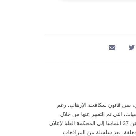
ل الوباء المستشري، سن قانون لمكافحة الإرهاب، رغم
، التي تم التعبير عنها من خلال
“تدوينات” وتصريحات منددة بالقانون. كما تم تقديم ما لا يقل عن 37 التماسا إلى المحكمة العليا لإعلان
لالتماسات ظلت معلقة، بعد سلسلة من المرافعات