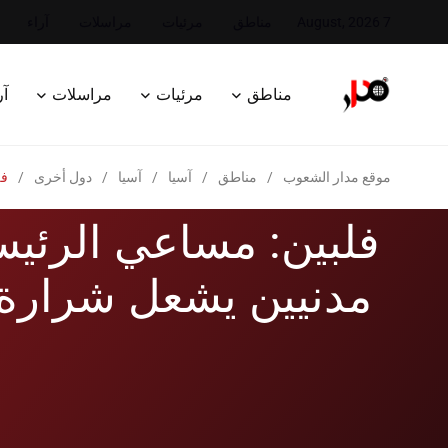
7 August, 2026
مناطق
مرئيات
مراسلات
آراء
مناطق
مرئيات
مراسلات
آر
موقع مدار الشعوب
/
مناطق
/
آسيا
/
آسيا
/
دول أخرى
/
فل
فلبين: مساعي الرئي
مدنيين يشعل شرارة 