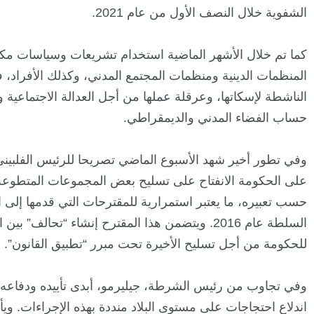
الشفوية خلال النصف الأول من عام 2021.
كما تم خلال الأشهر الماضية استخدام تشريعات وسياسات مك
المنظمات الدينية ومنظمات المجتمع المدني، وكذلك الأفراد
الناشطة لإسكاتها، وعرقلة عملها من أجل العدالة الاجتماعية 
حساب الفضاء المدني والديمقراطي.
وفي تطور أخير شهد الأسبوع الماضي تصريحا للرئيس الفلبيني،
على الحكومة الانفتاح على تسليح بعض المجموعات المتطو
حسب تعبيره، ما يعتبر استمرارية للمقترحات التي قدمها إلى ال
السلطة عام 2016. ويتضمن هذا المقترح إنشاء “تحا
للحكومة من أجل تسليح الأخيرة تحت مبرر “تطبيق القانون”.
وفي تجاوب من رئيس الشرطة، جيليرمو، أبدى تأييده ودفاعه ع
اندلاع احتجاجات على مستوى البلاد منددة بهذه الإجراءات. وي