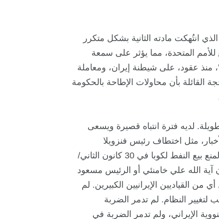
، الذي انتُهكت مادته الثانية بشكل متكرر
ع للأمم المتحدة، مما يؤثر على سمعة
”، منذ عقود، على شيطنة إيران، ومعاملة
ة القائلة بأن محاولات الإطاحة بالحكومة
ويلة. لديه فترة انتباه قصيرة ويسعى
خبار، مثل اختطاف رئيس فنزويلا
نيكولاس مادورو في 3 كانون الثاني/يناير 2026 والأمر التنفيذي لمنع بيع النفط لكوبا في 30 كانون الثاني/
ان آية الله علي خامنئي أو الرئيس مسعود
 من القياديين الإيرانيين الكبيرين. لم
 لتغيير النظام. لم تدمر الضربة
/يونيو 2025 مشروع الطاقة النووية الإيراني، ولم تدمر الضربة في