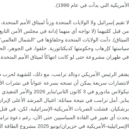
الأمريكية التي بدأت في عام 1996).
لا تقيم إسرائيل ولا الولايات المتحدة وزناً لميثاق الأمم المتحدة
من قبل كلتيهما (لا تواجه أي منهما إدانة في مجلس الأمن التاب
الميثاق). دأبت الولايات المتحدة وحلفاؤها في “الشمال العالمي
سياستها كإرهاب وحكومتها كديكتاتورية. خلقوا، في الجوهر، الحج
في طهران مشروعة حتى لو كانت انتهاكاً لميثاق الأمم المتحدة.
يفتقر الرئيس الأمريكي دونالد ترامب، مع ذلك، للشهية لحرب ط
لانتصارات سريعة يمكن أن تمنحه بسرعة عنواناً في نشرات الأ
يناير. أمل ترامب في نتيجة مماثلة: اغتيال المرشد الأعلى لإير
بزشكيان. فشلت الضربات الأمريكية-الإسرائيلية، لكن، في قتل أي
يحدث أي تغيير في القادة السياسيين حتى الآن، رغم دعوة ترامب
الإسرائيلية-الأمريكية في حزيران