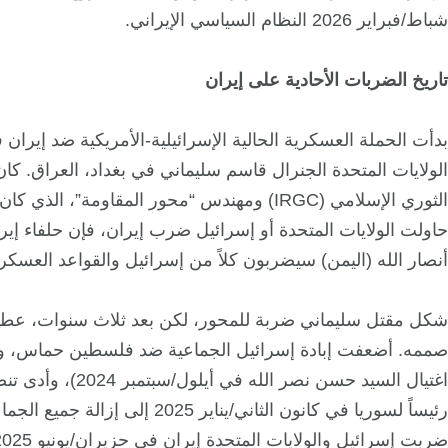
شباط/فبراير 2026 النظام السياسي الإيراني.
تاريخ الضربات الأحادية على إيران
الولايات المتحدة الجنرال قاسم سليماني في بغداد، العراق. كا
الثوري الإسلامي (IRGC) ومهندس “محور المقاومة”، ا
حاولت الولايات المتحدة أو إسرائيل ضرب إيران، فإن حلفاء إيرا
أنصار الله (اليمن) سيضربون كلاً من إسرائيل والقواعد العسكري
شكل مقتل سليماني ضربة للمحور، لكن بعد ثلاث سنوات، عطل
صممه. أضعفت إبادة إسرائيل الجماعية ضد فلسطين حماس، وع
اغتيال السيد حسن نصر
رئيساً لسوريا في كانون الثاني/يناير 