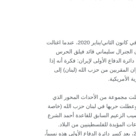
بدأت الحملة العسكرية الحالية الإسرائيلية-الأمريكية ضد إيران في كانون الثاني/يناير 2020، عندما اغتالت
ن الجنرال سليماني قائد فيلق الحرس
لذي كان دائرة الدفاع الأولى لإيران: فكرة أنه إذا
ن المقربين من حزب الله (لبنان) إلى
ة الأمريكية.
ت مجموعة من الأحداث المحور الذي
طلت حربها في لبنان حزب الله (خاصة
 الله في أيلول/سبتمبر 2024)، وأدى تنصيب الزعيم السابق للقاعدة أحمد الشرع
2025 إلى إزالة جميع الجماعات المؤيدة للفلسطينيين من البلاد.
ضربت إسرائيل والولايات المتحدة إيران في حزيران/يونيو 2025، بعد كسر دائرة الدفاع الأولى هذه نسبياً،