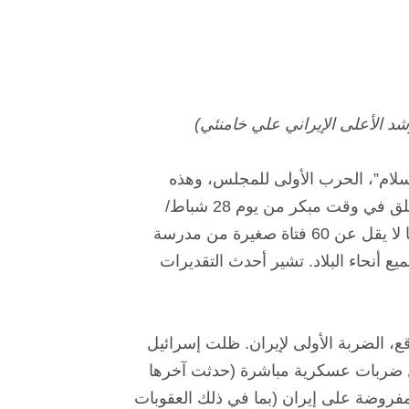
د الأعلى الإيراني علي خامنئي)
سلام”، الحرب الأولى للمجلس، وهذه
المرة على إيران. تسبب الهجوم الأمريكي-الإسرائيلي الذي انطلق في وقت مبكر من يوم 28 شباط/
فبراير على مواقع في إيران بدمار بالفعل، بما في ذلك مقتل ما لا يقل عن 60 فتاة صغيرة من مدرسة
 أنحاء البلاد. تشير أحدث التقديرات
إيران في 28 شباط/فبراير 2026، في الواقع، الضربة الأولى لإيران. ظلت إسرائيل
ال ضربات عسكرية مباشرة (حدثت آخرها
 الطويلة المفروضة على إيران (بما في ذلك العقوبات