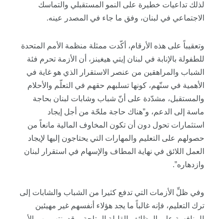
لذلك تداعيات خطيرة على النمو المستقبلي والتماسك
الاجتماعي في لبنان، وفق ما جاء في المصدر عينه.
وتعقيباً على هذه الأرقام، أكّدت ممثلة منظمة الأمم المتحدة
للطفولة بالإنابة في لبنان إيتي هيغينز، أن الأزمة تحرم فئة
الشباب والمراهقين من عنصر الاستقرار الذي هو غاية في
الأهمية في سنّهم، كونها تسلبهم حقهم في التعلّم والأحلام
والمستقبل، مشدّدة على أنّ شباب وشابات لبنان بحاجة
ماسة إلى الدعم، و”هناك حاجة ملحّة من أجل إيجاد
استثمارات تحول دون أن تكون المخاوف المالية مانعاً من
حصولهم على التعليم والمهارات التي يحتاجون إليها لإيجاد
العمل اللائق في نهاية المطاف والإسهام في استقرار لبنان
وازدهاره”.
وفي ظلِّ الأزمات التي تدفع كثيرا من الشباب والشابات إلى
ترك التعليم، فإنه غالباً ما يجد هؤلاء أنفسهم غير مهيئين
للمنافسة على الوظائف القليلة المتاحة، وقد ينتهي بهم الأمر،