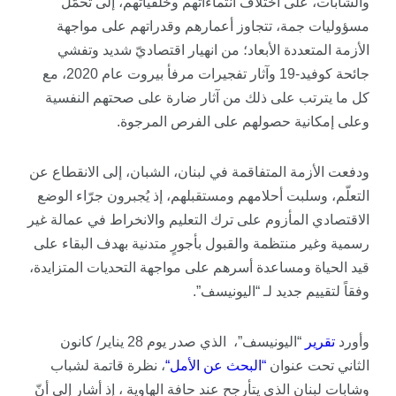
والشابات، على اختلاف انتماءاتهم وخلفياتهم، إلى تحمّل
مسؤوليات جمة، تتجاوز أعمارهم وقدراتهم على مواجهة
الأزمة المتعددة الأبعاد؛ من انهيار اقتصاديّ شديد وتفشي
جائحة كوفيد-19 وآثار تفجيرات مرفأ بيروت عام 2020، مع
كل ما يترتب على ذلك من آثار ضارة على صحتهم النفسية
وعلى إمكانية حصولهم على الفرص المرجوة.
ودفعت الأزمة المتفاقمة في لبنان، الشبان، إلى الانقطاع عن
التعلّم، وسلبت أحلامهم ومستقبلهم، إذ يُجبرون جرّاء الوضع
الاقتصادي المأزوم على ترك التعليم والانخراط في عمالة غير
رسمية وغير منتظمة والقبول بأجورٍ متدنية بهدف البقاء على
قيد الحياة ومساعدة أسرهم على مواجهة التحديات المتزايدة،
وفقاً لتقييم جديد لـ “اليونيسف”.
وأورد
تقرير
“اليونيسف”، الذي صدر يوم 28 يناير/ كانون
الثاني تحت عنوان
“
البحث
عن
الأمل
“
، نظرة قاتمة لشباب
وشابات لبنان الذي يتأرجح عند حافة الهاوية ، إذ أشار إلى أنّ