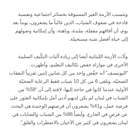
وتتسبب الأزمة الغير المسبوقة بخسائر اجتماعية ونفسية
فادحة في صفوف الشباب، الذين غالباً ما يشعرون، يوماً بعد
يوم، أن آفاقهم مقفلة، ملبدة، وباهتة، وأن إمكانية وصولهم
إلى حياة أفضل شبه مستحيلة.
وأدّت الأزمة اللبنانية أيضا إلى زيادة آليات التكّيف السلبية
الأخرى في موازاة خفض تكاليف التعليم، وأظهرت
“اليونيسف” أنه خفّض واحد من كل شابين إثنين تقريباً النفقات
الصحيّة، وتلقى 6 من كل 10 شباب فقط الرعاية الصحيّة
الأولية عندما كانوا في حاجة إليها، لافتة إلى أن “58% من
الشباب في لبنان لم يكن لديهم أدنى أمل بإمكانية العثور على
فرصة عمل، و41% يشعرون أن فرصتهم الوحيدة هي البحث
عن فرصٍ في الخارج. وأيضاً 86% من الشباب والشابات في
لبنان يشعرون في كثير من الأحيان بالاضطراب والقلق”.