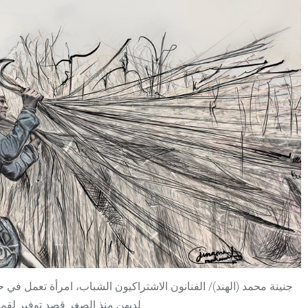
جنينة محمد (الهند)/ الفنانون الاشتراكيون الشباب، امرأة تعمل في 
لديهن منذ الصغر قصد توفير لقم