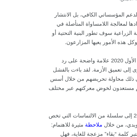
لدعم المؤسساتي الكافي، بل الانتشار
ها لمعالجة اللامساواة المتأصلة في
الزراعية سوف تطور البنية التحتية أو
كل هذه الأمور يعيها المزارعون.
وتعتبر الاحتجاجات التي أشعلها المزارعون في أكتوبر/ تشرين الأول 2020 علامة واضحة على رد
وى إلى تعميق الأزمة. لقد باءت بالفشل
ي ذلك محاولة تحريضهم من خلال أسس
 وهم مستعدون لخوض معركتهم عبر مختلف
واستمعت المحكمة العليا في الهند في يناير/ كانون الثاني 2021 إلى سلسلة من الالتماسات التي تخص
بوبدي، من خلال
ملاحظة
مثيرة للاهتمام:
تبر كلمة “بقاء” مزعجة للغاية، فهل