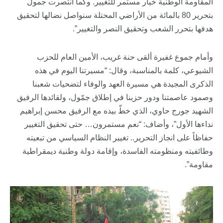
المقاومة الوطنية خيار مستمر للتغيير. وكما انتصرت جمول
بتحرير 80 بالمائة من الأراضي المحتلة سنواصل نضالها لتحقيق
هدفها بتحرر الشعب وتحقيق النصر والتغيير”.
وأمام جموع غفيرة ألقى حنة غريب، الأمين العام للحزب
الشيوعي، كلمة بالمناسبة، وقال: “مسيرتنا اليوم في هذه
الذكرى المجيدة هي مسيرة العهد والوفاء لتضحيات شعبنا
وصمود عاصمتنا ودور حزبنا في إطلاق جمّول، ولقائدها الرفيق
الشهيد جورج حاوي، الذي خطّ بيده مع الرفيق محسن إبراهيم
نداءها الأول”، وأضاف: “نعم مستمرون… حتى تحقيق التغيير
حفاظاً على انجاز التحرير.. تغيير النظام السياسي من تبعيته
وطائفيته ومنظومته الفاسدة، وإقامة دولة وطنية ديمقراطية
مقاومة”.