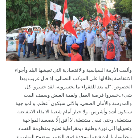
وألقت الأزمة السياسية والاقتصادية التي تعيشها البلد وأجواء
الانتفاضة بظلالها على الموكب النضالي، إذ قال غريب بهذا
الخصوص: “لم يعد للفقراء ما يخسرونه، لقد خسروا كل
شيء..خسروا فرصة العمل ولقمة العيش وسقف البيت
والمدرسة والأمان الصحي، والآتي سيكون أعظم، والمواجهة
ستكون أشد وأشرس، ولا خيار أمام شعبنا الا بقاء الانتفاضة
مشتعلة، وحتى تبقى مشتعلة، لا أفق إلّا بتصعيد المواجهة
وتحويلها إلى ثورة وطنية ديمقراطية تطيح بمنظومة الفساد
ونظامها، بإرادة شعبنا ووحدة قوى التغيير ووضوح المشروع