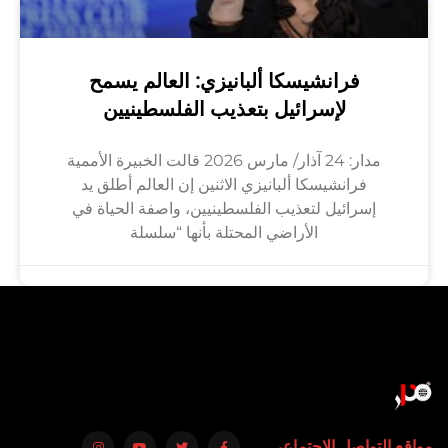
فرانشيسكا ألبانيزي: العالم يسمح
لإسرائيل بتعذيب الفلسطينيين
مدار: 24 آذار/ مارس 2026 قالت الخبيرة الأممية
فرانشيسكا ألبانيزي الاثنين إن العالم أطلق يد
إسرائيل لتعذيب الفلسطينيين، واصفة الحياة في
الأراضي المحتلة بأنها “سلسلة
مواقع التواصل الإجتماعي