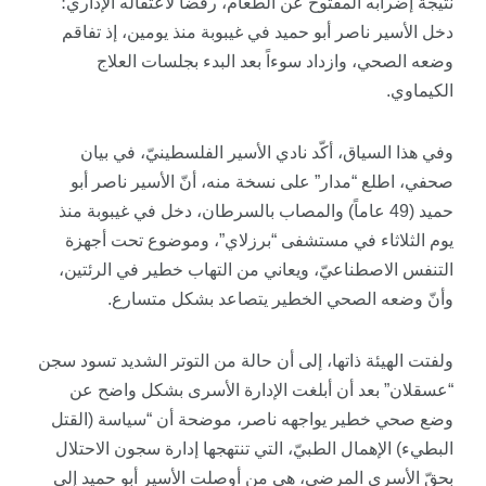
نتيجة إضرابه المفتوح عن الطعام، رفضاً لاعتقاله الإداري؛
دخل الأسير ناصر أبو حميد في غيبوبة منذ يومين، إذ تفاقم
وضعه الصحي، وازداد سوءاً بعد البدء بجلسات العلاج
الكيماوي.
وفي هذا السياق، أكّد نادي الأسير الفلسطينيّ، في بيان
صحفي، اطلع “مدار” على نسخة منه، أنّ الأسير ناصر أبو
حميد (49 عاماً) والمصاب بالسرطان، دخل في غيبوبة منذ
يوم الثلاثاء في مستشفى “برزلاي”، وموضوع تحت أجهزة
التنفس الاصطناعيّ، ويعاني من التهاب خطير في الرئتين،
وأنّ وضعه الصحي الخطير يتصاعد بشكل متسارع.
ولفتت الهيئة ذاتها، إلى أن حالة من التوتر الشديد تسود سجن
“عسقلان” بعد أن أبلغت الإدارة الأسرى بشكل واضح عن
وضع صحي خطير يواجهه ناصر، موضحة أن “سياسة (القتل
البطيء) الإهمال الطبيّ، التي تنتهجها إدارة سجون الاحتلال
بحقّ الأسرى المرضى، هي من أوصلت الأسير أبو حميد إلى