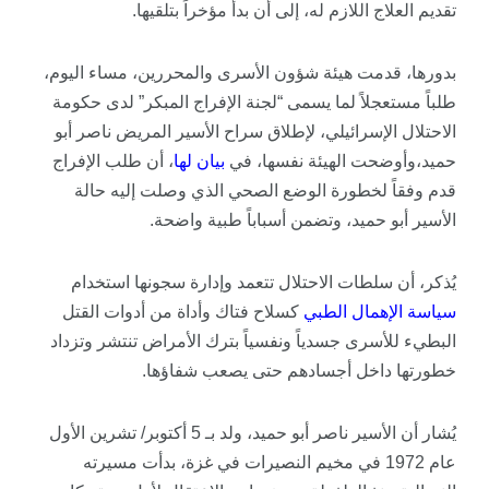
تقديم العلاج اللازم له، إلى أن بدأ مؤخراً بتلقيها.
بدورها، قدمت هيئة شؤون الأسرى والمحررين، مساء اليوم،
طلباً مستعجلاً لما يسمى “لجنة الإفراج المبكر” لدى حكومة
الاحتلال الإسرائيلي، لإطلاق سراح الأسير المريض ناصر أبو
حميد،وأوضحت الهيئة نفسها، في
بيان لها
، أن طلب الإفراج
قدم وفقاً لخطورة الوضع الصحي الذي وصلت إليه حالة
الأسير أبو حميد، وتضمن أسباباً طبية واضحة.
يُذكر، أن سلطات الاحتلال تتعمد وإدارة سجونها استخدام
سياسة
الإهمال
الطبي
كسلاح فتاك وأداة من أدوات القتل
البطيء للأسرى جسدياً ونفسياً بترك الأمراض تنتشر وتزداد
خطورتها داخل أجسادهم حتى يصعب شفاؤها.
يُشار أن الأسير ناصر أبو حميد، ولد بـ 5 أكتوبر/ تشرين الأول
عام 1972 في مخيم النصيرات في غزة، بدأت مسيرته