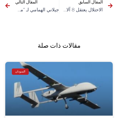
المقال السابق
المقال التالي
الاحتلال يعتقل 8 آلاف فلسطيني خلال سنة 2021
جيلاني الهمامي لـ “مدار”: قيس سعيّد وضع يده على البوليس والجيش ويسعى لتدجين مؤسسة القضاء
مقالات ذات صلة
السودان