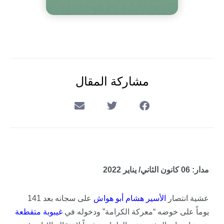
مشاركة المقال
مدار: 06 كانون الثاني/ يناير 2022
عشية انتصار
الأسير
هشام
أبو
هواش
على سجانه بعد 141
يوماً على خوضه “معركة الكرامة” ودخوله في
غيبوبة
متقطعة