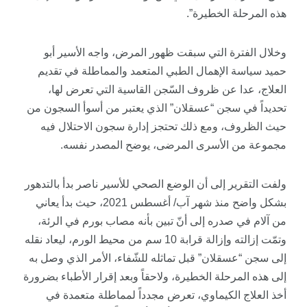
هذه المرحلة الخطيرة”.
وخلال الفترة التي سبقت ظهور المرض، واجه الأسير أبو
حميد سياسة الإهمال الطبي المتعمد والمماطلة في تقديم
العلاج، عدا عن ظروف السّجن القاسية التي تعرض لها،
تحديداً في سجن “عسقلان” الذي يعتبر من أسوأ السجون من
حيث الظروف، ومع ذلك تحتجز إدارة سجون الاحتلال فيه
مجموعة من الأسرى المرضى، يوضح المصدر نفسه.
ولفت التقرير إلى أن الوضع الصحي للأسير ناصر بدأ بالتدهور
بشكل واضح منذ شهر آب/ أغسطس 2021، حيث بدأ يعاني
من آلام في صدره إلى أنّ تبين بأنه مصاب بورم في الرئة،
وتمّت إزالته وإزالة قرابة 10 سم من محيط الورم، ليعاد نقله
إلى سجن “عسقلان” قبل تماثله للشّفاء، الأمر الذي وصل به
إلى هذه المرحلة الخطيرة، ولاحقاً وبعد إقرار الأطباء بضرورة
أخذ العلاج الكيماوي، تعرض مجدداً لمماطلة متعمدة في