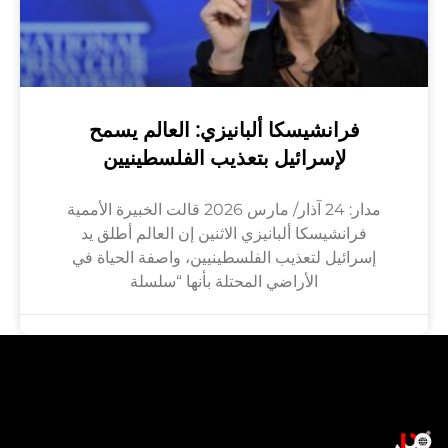
فرانشيسكا ألبانيزي: العالم يسمح
لإسرائيل بتعذيب الفلسطينيين
مدار: 24 آذار/ مارس 2026 قالت الخبيرة الأممية
فرانشيسكا ألبانيزي الاثنين إن العالم أطلق يد
إسرائيل لتعذيب الفلسطينيين، واصفة الحياة في
الأراضي المحتلة بأنها “سلسلة