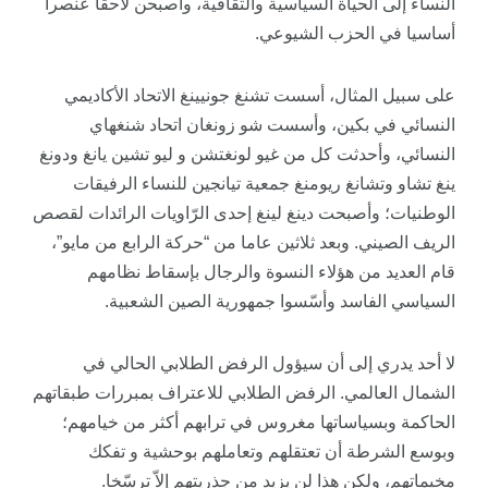
النساء إلى الحياة السياسية والثقافية، وأصبحن لاحقا عنصرا
أساسيا في الحزب الشيوعي.
على سبيل المثال، أسست تشنغ جونيينغ الاتحاد الأكاديمي
النسائي في بكين، وأسست شو زونغان اتحاد شنغهاي
النسائي، وأحدثت كل من غيو لونغتشن و ليو تشين يانغ ودونغ
ينغ تشاو وتشانغ ريومنغ جمعية تيانجين للنساء الرفيقات
الوطنيات؛ وأصبحت دينغ لينغ إحدى الرّاويات الرائدات لقصص
الريف الصيني. وبعد ثلاثين عاما من “حركة الرابع من مايو”،
قام العديد من هؤلاء النسوة والرجال بإسقاط نظامهم
السياسي الفاسد وأسّسوا جمهورية الصين الشعبية.
لا أحد يدري إلى أن سيؤول الرفض الطلابي الحالي في
الشمال العالمي. الرفض الطلابي للاعتراف بمبررات طبقاتهم
الحاكمة وبسياساتها مغروس في ترابهم أكثر من خيامهم؛
وبوسع الشرطة أن تعتقلهم وتعاملهم بوحشية و تفكك
مخيماتهم، ولكن هذا لن يزيد من جذريتهم إلاّ ترسّخا.