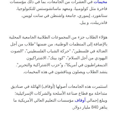
مخيمات
في العشرات من الجامعات، بما في ذلك مؤسسات
فاخرة مثل كولومبيا، ومعهد ماساتشوستس للتكنولوجيا،
ستانفورد، إيموري، جامعة واشنطن في سانت لويس،
فاندربيلت، و ييل.
هؤلاء الطلاب جزء من المجموعات الطلابية الجامعية المحلية
بالإضافة إلى المنظمات الوطنية، من ضمنها “طلاب من أجل
العدالة في فلسطين”، “حركة الشباب الفلسطيني”، “الصوت
اليهودي من أجل السلام”، “كود بينك”، الاشتراكيون
الديمقراطيون في أمريكا”، و”حزب الاشتراكية والتحرير”.
ينشد الطلاب ويصلون ويناقشون في هذه المخيمات.
استثمرت هذه الجامعات أصولها (أوقاف) الهائلة في صناديق
متداخلة مع قطاع صناعة الأسلحة والشركات الإسرائيلية؛
ويبلغ إجمالي
أوقاف
مؤسسات التعليم العالي الأمريكية ما
يناهز 840 مليار دولار.