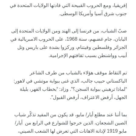
إفريقيا، ومع الحروب القبيحة التي قادتها الولايات المتحدة في
جنوب شرق آسيا وأمريكا الوسطى.
صبّ الشباب، من فرنسا إلى الهند ومن الولايات المتحدة إلى
اليابان، جام غضبهم، سنة 1968، على الحروب الامبريالية في
الجزائر وفلسطين وفيتنام، وركزوا بشدة على باريس وتل
أبيب وواشنطن بسبب ثقافتهم الإجرامية.
تم التقاط موقف هؤلاء بالشباب من طرف الشاعر
الباكستاني حبيب جالب، الذي غنى ببوابة موتشي في لاهور:
“لماذا ترهبني ببوابة السجن؟”. وزاد: “بخطاب القهر، بليلة
الجهل، أرفض الاعتراف، أرفض القبول”.
بما أننا عند مطلع أيار/ مايو، قد يكون من المفيد تذكّر شباب
الصين الشجعان، الذين خرجوا للشوارع في الرابع من أيار/
مايو 1919 لإدانة الاهانات التي تعرض لها الشعب الصيني،