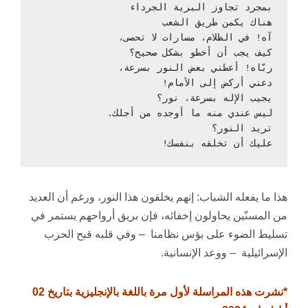
بمجرد تجاوز البرية الجرداء
هناك يكمن طريق الشعب
آه! في الظلام، مسارات لا تحصى،
كيف يجب أن أخطو بشكل صحيح؟
ربّاه! أعطني بعض النور بسرعة،
دعني أركض إلى الأمام!
يجيب الإله بسرعة، نور؟
ليس عندي منه ما أوجده من أجلك.
تريد النور؟
عليك أن تخلقه بنفسك!
هذا ما يفعله الشباب: إنهم يخلقون هذا النور، ورغم أن العديد
من المسنّين يحاولون إخفائه، فإن بريق أرواحهم يستمر في
تسليط الضوء على بؤس نظامنا – وفي قلبه قبح الحرب
الإسرائيلية – ووعد الإنسانية.
*نشرت هذه المراسلة لأول مرة باللغة بالإنجليزية بتاريخ 02