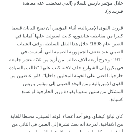
خلال مؤتمر باريس للسلام (الذي تمخضت عنه معاهدة
فيرساي).
قررت القوى الإمبريالية، أثناء المؤتمر، أن تمنح لليابان قسما
كبيرا من مقاطعة شاندونغ، كانت استولت عليها ألمانيا في
الصين عام 1898؛ خلال هذا النقل للسلطة، وقف الشباب
الصيني عند ضعف الجمهورية الصينية التي تأسست في
1911؛ وخرج أربعة آلاف طالب من أزيد من ثلاثة عشر جامعة
في بكين إلى الشوارع خلف لافتة كتب عليها: “طالب بالسيادة
خارجيا، اقضي على الخونة المحليين داخليا”. كانوا غاضبين من
القوى الإمبريالية ومن الوفد الصيني إلى مؤتمر باريس
المشكل من ستين مندوبا بقيادة وزير الخارجية ﻟو ﺗﺳﻧﻎ
ﻛﺳﻳﺎﻧﻎ.
كان
ليانغ
كيشاو
، وهو أحد أعضاء الوفد الصيني، محبطا للغاية
من الاتفاقية، لدرجة أنه بعث نشرة إلى الصين في الثاني من