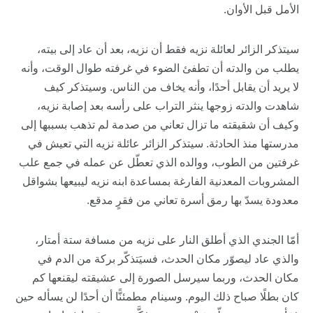
الأمل قبل الأوان.
سيتذكر الزائر لعائلة نزيه فقط أن نزيه، بعد أن عاد إلى بيته،
يطلب من والدته أن تطفئ الضوء في غرفته طوال الوقت، وأنه
لا يريد أن يقابل أحدًا، وأنه يخاف من الناس. وسيتذكر كيف
شاهدت والدته زوجها ينثر التراب على رأسه بعد إصابة نزيه،
وكيف أن شقيقته ما تزال تعاني من صدمة لم تذهب بسببها إلى
مدرستها منذ الحادثة. سيتذكر الزائر عائلة نزيه التي تعيش في
غرفتين من الطوب، ووالده الذي تعطّل عن عمله في جمع علب
المشروبات المعدنية الفارغة بمساعدة ابنه نزيه ليبيعها بشواقل
معدودة يسدّ بها رمق أسرة تعاني من فقرٍ مدقع.
أمّا الجندي الذي أطلق النار على نزيه من مسافة ستة أمتار،
والذي عاد ليصوّر مكان الحدث، فسيَتذكّر بركة من الدم في
مكان الحدث، وربما سيرسل الصورة إلى عشيقته ليقنعها كم
كان بطلًا صباح ذلك اليوم. وسينام مطمئنًّا أن أحدًا لن يسأله حين