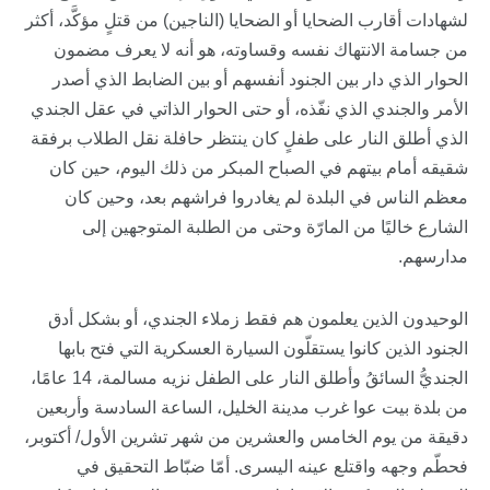
لشهادات أقارب الضحايا أو الضحايا (الناجين) من قتلٍ مؤكَّد، أكثر
من جسامة الانتهاك نفسه وقساوته، هو أنه لا يعرف مضمون
الحوار الذي دار بين الجنود أنفسهم أو بين الضابط الذي أصدر
الأمر والجندي الذي نفّذه، أو حتى الحوار الذاتي في عقل الجندي
الذي أطلق النار على طفلٍ كان ينتظر حافلة نقل الطلاب برفقة
شقيقه أمام بيتهم في الصباح المبكر من ذلك اليوم، حين كان
معظم الناس في البلدة لم يغادروا فراشهم بعد، وحين كان
الشارع خاليًا من المارّة وحتى من الطلبة المتوجهين إلى
مدارسهم.
الوحيدون الذين يعلمون هم فقط زملاء الجندي، أو بشكل أدق
الجنود الذين كانوا يستقلّون السيارة العسكرية التي فتح بابها
الجنديُّ السائقُ وأطلق النار على الطفل نزيه مسالمة، 14 عامًا،
من بلدة بيت عوا غرب مدينة الخليل، الساعة السادسة وأربعين
دقيقة من يوم الخامس والعشرين من شهر تشرين الأول/ أكتوبر،
فحطّم وجهه واقتلع عينه اليسرى. أمّا ضبّاط التحقيق في