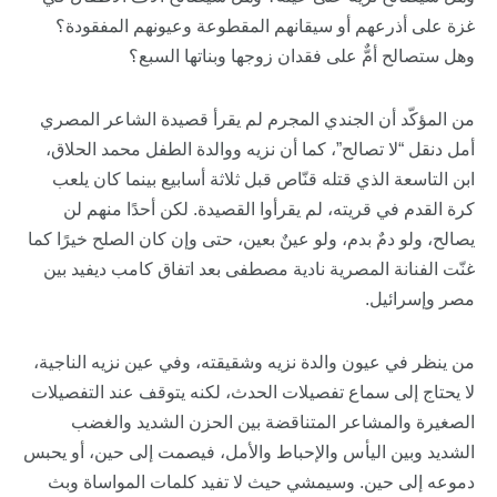
غزة على أذرعهم أو سيقانهم المقطوعة وعيونهم المفقودة؟
وهل ستصالح أمٌّ على فقدان زوجها وبناتها السبع؟
من المؤكّد أن الجندي المجرم لم يقرأ قصيدة الشاعر المصري
أمل دنقل “لا تصالح”، كما أن نزيه ووالدة الطفل محمد الحلاق،
ابن التاسعة الذي قتله قنّاص قبل ثلاثة أسابيع بينما كان يلعب
كرة القدم في قريته، لم يقرأوا القصيدة. لكن أحدًا منهم لن
يصالح، ولو دمٌ بدم، ولو عينٌ بعين، حتى وإن كان الصلح خيرًا كما
غنّت الفنانة المصرية نادية مصطفى بعد اتفاق كامب ديفيد بين
مصر وإسرائيل.
من ينظر في عيون والدة نزيه وشقيقته، وفي عين نزيه الناجية،
لا يحتاج إلى سماع تفصيلات الحدث، لكنه يتوقف عند التفصيلات
الصغيرة والمشاعر المتناقضة بين الحزن الشديد والغضب
الشديد وبين اليأس والإحباط والأمل، فيصمت إلى حين، أو يحبس
دموعه إلى حين. وسيمشي حيث لا تفيد كلمات المواساة وبث