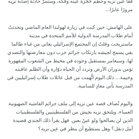
فقأ عين نزيه وحطّم حَجْرَة عينه وفكَّه، وستمرّ حادثة إصابة نزيه
مرورًا عابرًا…
على الهامش: حين كنت في زيارة لهولندا العام الماضي وتحدثتُ
أمام طلاب المدرسة الدولية للأمم المتحدة في مدينة
ماستريخت وقلتُ إن المجتمع الإسرائيلي يعاني من غباء طالما
بقي يسمح لجيشه بارتكاب جرائم حرب دون معارضتها والتصدي
لها، وسيغامر بمستقبل وجوده في محيط من الشعوب المقهورة
تؤمن بدوران الأرض وتردد أن الحياة دوّارة وأن الظلم عاقبته
وخيمة… ذلك اليوم اتُّهمت من قبل عائلات طلاب إسرائيليين في
المدرسة بأني معادٍ للسامية.
واليوم تُضاف قصة عين نزيه إلى ملف جرائم الفاشية الصهيونية
العمياء، ويلتحق نزيه بجيش من الفلسطينيين والفلسطينيات
الذين لن يصالحوا ولو عينٌ بعين. فهل يقرأ ذلك الجندي قصيدة
أمل دنقل؟ وهل يستطيع أن ينظر في عين نزيه؟