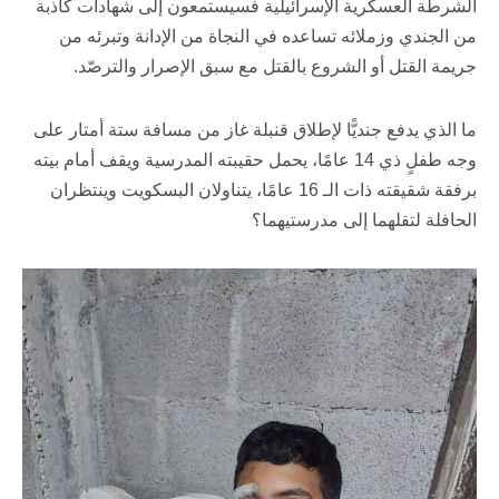
الشرطة العسكرية الإسرائيلية فسيستمعون إلى شهادات كاذبة
من الجندي وزملائه تساعده في النجاة من الإدانة وتبرئه من
جريمة القتل أو الشروع بالقتل مع سبق الإصرار والترصّد.
ما الذي يدفع جنديًّا لإطلاق قنبلة غاز من مسافة ستة أمتار على
وجه طفلٍ ذي 14 عامًا، يحمل حقيبته المدرسية ويقف أمام بيته
برفقة شقيقته ذات الـ 16 عامًا، يتناولان البسكويت وينتظران
الحافلة لتقلهما إلى مدرستيهما؟