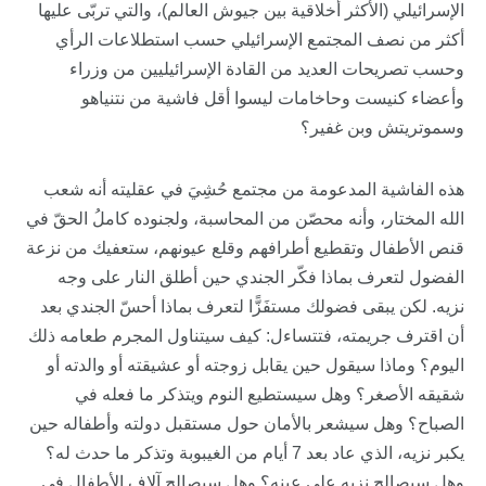
الإسرائيلي (الأكثر أخلاقية بين جيوش العالم)، والتي تربّى عليها
أكثر من نصف المجتمع الإسرائيلي حسب استطلاعات الرأي
وحسب تصريحات العديد من القادة الإسرائيليين من وزراء
وأعضاء كنيست وحاخامات ليسوا أقل فاشية من نتنياهو
وسموتريتش وبن غفير؟
هذه الفاشية المدعومة من مجتمع حُشِيَ في عقليته أنه شعب
الله المختار، وأنه محصّن من المحاسبة، ولجنوده كاملُ الحقّ في
قنص الأطفال وتقطيع أطرافهم وقلع عيونهم، ستعفيك من نزعة
الفضول لتعرف بماذا فكّر الجندي حين أطلق النار على وجه
نزيه. لكن يبقى فضولك مستفَزًّا لتعرف بماذا أحسّ الجندي بعد
أن اقترف جريمته، فتتساءل: كيف سيتناول المجرم طعامه ذلك
اليوم؟ وماذا سيقول حين يقابل زوجته أو عشيقته أو والدته أو
شقيقه الأصغر؟ وهل سيستطيع النوم ويتذكر ما فعله في
الصباح؟ وهل سيشعر بالأمان حول مستقبل دولته وأطفاله حين
يكبر نزيه، الذي عاد بعد 7 أيام من الغيبوبة وتذكر ما حدث له؟
وهل سيصالح نزيه على عينه؟ وهل سيصالح آلاف الأطفال في