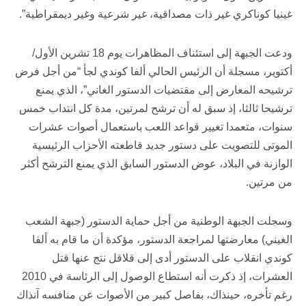
غينيا كوناكري غير ذات مصداقية، غير شرعية وغير ديمقراطية”.
ودعت الجبهة إلى استئناف المظاهرات يوم 18 تشرين الأول/
أكتوير، مسجلة أن الرئيس الحالي ألفا كوندي لجأ “من أجل فرض
ترشيحه المعارض إلى مقتضيات الدستور الغاني”، الذي يمنع
ترشيحا ثالثا، إذ سبق له أن ترشح لمرتين، مدة كل انتداب خمس
سنوات، متعمدا تغيير قواعد اللعب باستعمال أصوات عشرات
الموتى للتصويت على دستور جديد قاطعته الأحزاب الرئيسية
الوازنة في البلاد، عوض الدستور السابق الذي يمنع الترشح أكثر
من مرتين.
وسجلت الجبهة الوطنية من أجل حماية الدستور (جبهة الشعب
الغيني) معارضتها لمراجعة الدستور، مؤكدة أن ما قام به ألفا
كوندي انقلاب على الدستور أدى إلى قلاقل نتج عنها قتل
العشرات، إذ ذكرت أنه استطاع الوصول إلى الرئاسة في 2010
رغم تأخره، حينذاك، بفاصل كبير من الأصوات عن منافسه آنذاك