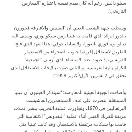
سيلو داليين، رغم أنه كان يقدم نفسه باعتباره “المعارض
التاريخي”.
وسجلت جبهة الشعب الغيني أن “الغينيين والأفارقة فخورون
بالدور الرائد الذي قامت به غينيا زمن سيكو توري، وسيف الله
ديالو، ومافوري بانغورا، ولانسانا باغوفي، هذا العهد الذي فتح
الطريق لاستقلال إفريقيا جنوب الصحراء من الاستعمار
الفرنسي، إذ صوت ضد الاستفتاء الذي أرسى “الجمعية”
الكولونيالية الفرنسية، وبالتالي صوت بالإيجاب للاستقلال الذي
تحقق في 2 تشرين الأول/أكتوبر 1958″.
وأضافت الجبهة الغينية المعارضة: “سيتذكر الغينيون أن غينيا
المستقلة انتصرت على عنف المستعمرين الفاشيست
البرتغاليين في 1970، وتجاوزت عملية التخريب بنشر عملات
مزيفة للفرنك الغيني أثناء عملية “البقدونس” الانتقامية التي
قامت بها شبكات مرتبطة بالاستعمار. وقد كانت غينيا مثل