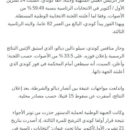
فاز الرئيس الغيني المنتهية ولايته، ألفا كوندي، السبت 24 تشرين
الأول / أكتوبر في الانتخابات الرئاسية بنسبة 59.49 % من
الأصوات، وفقا لما أعلنته اللجنة الانتخابية الوطنية المستقلة.
وبهذا الفوز يبدأ كوندي، البالغ من العمر 82 عاما، ولايته الرئاسية
الثالثة.
وحاز منافس كوندي، سيلو دالين ديالو، الذي استبق الإثنين النتائج
الرسمية بإعلان فوزه، على 33.5 % من الأصوات، حسب اللجنة؛
وأعلن، السبت، أنه سيطعن أمام المحكمة في فوز كوندي الذي
أعلنته الجهة ذاتها.
واندلعت مواجهات عنيفة بين أنصار ديالو والشرطة، بعد إعلان
النتائج، أسفرت عن سقوط 15 قتيلا، حسب مصادر محلية.
وكانت الجبهة الوطنية لحماية الدستور حذرت من توتر الأجواء
نتيجة قرار أولفا كوندي الترشح للمرة الثالثة، إذ أصدرت بتاريخ
21 تشرين الأول/أكتوبر بيانا تحت عنوان: “انتخابات رئاسية في