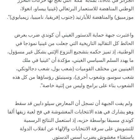
الجزائر في 1962، بمثابة “مكة” التي تحج لها حركات التحرر
الوطني المناهضة للاستعمار البرتغالي (غينيا بيساو، انغولا،
موزمبيق) والمناهضة للأبارتيد (جنوب إفريقيا، ناميبيا، زيمبابوي)”.
واعتبرت جبهة حماية الدستور الغيني أن كوندي ضرب بعرض
الحائط كل التقاليد التاريخية التي جعلت من غينيا نموذجا في
الوطنية، إذ تميز حكمه بتشجيع النزوع الإثني بشكل غير مسؤول،
ما يهدد السلم السياسي الغيني، مؤكدة أن “غينيا في ملك
الغينيين من مختلف القوميات (شعب بول، شعب دجالونكي،
شعب سوسو، وشعوب أخرى)، وسينبثق رؤساؤها من كل هذه
الشعوب بناء على برامج وليس من إثنية خاصة”.
ولم يفت الجبهة أن تسجل أن المعارض سيلو دايين قد سقط
وهو يشارك في هذه الانتخابات المغشوشة في فخ لعبة زيفها ألفا
كوندي مسبقا بواسطة حزبه، إذ استعمل النتائج الرسمية
للتشويش على سرقة الانتخابات والإلهاء عن انقلاب الدولة
باستفتاء مغشوش يضرب أسس الدستور.