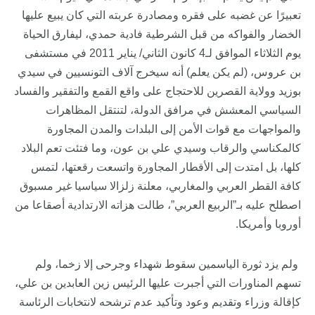
تعبيرًا عن غضبه على فقره ومصادرة عربته التي كان يبيع عليها
الخضار والفواكه من قبل الشرطية فادية حمدي، ليفارق الحياة
يوم الثلاثاء الموافق لـ4 كانون الثاني/ يناير 2011 في مستشفى
بن عروس، (لم يكن يعلم) أنه سيخرج آلاف التونسيين في سيدي
بوزيد وولاية القصرين للاحتجاج على واقع القمع والتفقير والفساد
السياسي المعشش في مرافق الدولة، لتنتقل المظاهرات
والمواجهات مع قوات الأمن إلى البلدات والمدن المجاورة
كالمكناسي والرقاب وسيدي علي بن عون، وما فتئت تعم البلاد
كلها، بل امتدت إلى الأقطار المجاورة واتسعت رقعتها، لتمس
كافة القطر العربي والمغاربي، معلنة زلزالا سياسيا غير مسبوق
اصطلح عليه بـ”الربيع العربي”، طالت هزاته الارتدادية أصقاعا من
أوروبا وأمريكا.
ولم يزد ثورة الياسمين سقوط شهداء وجرحى إلا زخما، ولم
تسهم المناورات التي أجبرت عليها الرئيس زين العابدين بن علي،
كإقالة وزراء وتقديم وعود وتأكيد عدم ترشحه لانتخابات الرئاسة