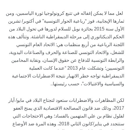
لعل مما لا يمكن إغفاله في تتبع كرونولوجيا ثورة الياسمين، ومن
ثمارها الإيجابية، فوز “رباعية الحوار التونسية” في أكتوبر/ تشرين
الأول سنة 2015 بجائزة نوبل للسلام لدورها في تحول البلاد من
الحكم الديكتاتوري إلى مرحلة الديمقراطية الناشئة. وتتألف هذه
اللجنة الرباعية من أربع منظمات هي: الاتحاد العام التونسي
للشغل، والاتحاد التونسي للصناعة والحرف والصناعات اليدوية،
والرابطة التونسية للدفاع عن حقوق الإنسان، ونقابة المحامين
التونسيين؛ وتشكلت عام 2013 “عندما كانت العملية
الديمقراطية تواجه خطر الانهيار نتيجة الاضطرابات الاجتماعية
والسياسية والاغتيالات”، حسب رئيستها..
لكن المظاهرات والاضطرابات ستعود لتجتاح البلاد في مايو/ أيار
2017، وذلك ضد قانون المصالحة الاقتصادية الذي يمنح العفو
لفلول نظام بن علي المتهمين بالفساد؛ وهي الاحتجاجات التي
ستتجدد في يناير/كانون الثاني 2018، وهذه المرة ضد الأوضاع