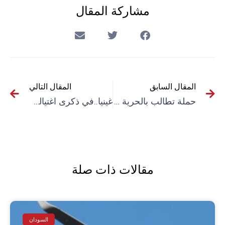
مشاركة المقال
المقال السابق
المقال التالي
حملة تطالب بالحرية وتشكي استبداد السلطات
غينيا..في ذكرى اغتياله..أميلكار كابرال يعيش فينا!
مقالات ذات صلة
السودان