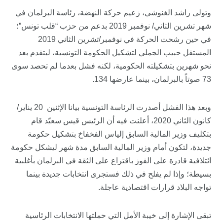
وتولى راشد الغنوشي، زعيم حركة النهضة، رئاسة البرلمان في
شهر تشرين الثاني/ نوفمبر 2019 بدعم من حزب “قلب تونس”؛
في حين رشحت الحركة في نوفمبر/تشرين الثاني 2019
المستقل حبيب الجملي لتشكيل الحكومة التونسية، ليتقدم بعد
نحو شهرين بتشكيلته الحكومية، لكنه فشل بعدما لم تحصد سوى
73 صوتاً بالبرلمان، بينما عارضها 134.
وبعد هذا الفشل أصدرت الرئاسة التونسية بيانا الإثنين 20 يناير/
كانون الثاني 2020، أعلنت فيه أن الرئيس قيس سعيّد قام
بتكليف وزير المالية السابق إلياس الفخفاخ بتشكيل حكومة
جديدة، لتكون أمام وزير المالية السابق مدة شهر ليشكل حكومة
ائتلافية قادرة على الفوز باقتراع على الثقة في البرلمان بأغلبية
بسيطة؛ وإذا لم يفلح في ذلك فستجرى انتخابات جديدة بينما
تواجه البلاد قرارات اقتصادية عاجلة.
تبقى الإشارة إلى خيبة الأمل التي حملتها الانتخابات الرئاسية