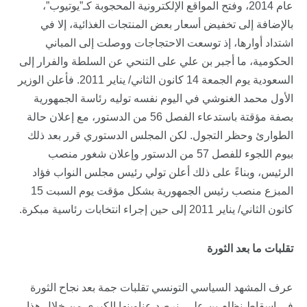
عام 2014، وفتح المواقع الإلكترونية المحجوبة كـ”يوتيوب”،
بالإضافة إلى تخفيض أسعار بعض المنتجات الغذائية، إلا في
اشتداد أوارها، إذ توسعت الاحتجاجات ووصلت إلى المباني
الحكومية، ما أجبر بن علي على التنحي عن السلطة والفرار إلى
السعودية يوم الجمعة 14 كانون الثاني/ يناير 2011. فأعلن الوزير
الأول محمد الغنوشي في اليوم نفسه توليه رئاسة الجمهورية
بصفة مؤقتة باستدعاء الفصل 56 من الدستور، مع إعلان حالة
الطوارئ وحظر التجول. لكن المجلس الدستوري قرر بعد ذلك
بيوم اللجوء للفصل 57 من الدستور وإعلان شغور منصب
الرئيس، وبناءً على ذلك أعلن تولي رئيس مجلس النواب فؤاد
المبزع منصب رئيس الجمهورية بشكل مؤقت يوم السبت 15
كانون الثاني/ يناير 2011 إلى حين إجراء انتخابات رئاسية مبكرة.
تقلبات ما بعد الثورة
عرف المشهد السياسي التونسي تقلبات جمة بعد نجاح الثورة
في إسقاط نظام بن علي، نرصد عناوينها الكبرى من خلال هذا