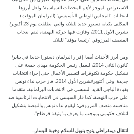
الاستعراض الموجز لأهم المحطات السياسية؛ ولعل أبرزها
انتخابات “المجلس الوطني التأسيسي” (البرلمان المؤقت)
المكلف بكتابة دستور جديد للبلاد، والتي انطلقت يوم 23 أكتوبر/
تشرين الأول 2011، وفازت فيها حركة النهضة، ليتم انتخاب
المنصف المرزوقي “رئيسا مؤقتا” للبلاد.
ومن أبرز الأحداث أيضا إقرار البرلمان دستورا جديدا في يناير/
كانون الثاني 2014، ليعمل رئيس الحكومة مهدي جمعة على
تشكيل حكومة تكنوقراط لتسيير الأعمال حتى إجراء انتخابات
جديدة. وفي أكتوبر/تشرين الأول 2014، فاز حزب نداء تونس
بقيادة الباجي القايد السبسي في الانتخابات البرلمانية، متقدما
على حزب النهضة. كما فاز السبسي في الانتخابات الرئاسية ضد
منافسه منصف المرزوقي؛ ليقوم نداء تونس والنهضة بتشكيل
ائتلاف حكومي بموجب ما يعرف بـ”وثيقة قرطاج”.
انتقال ديمقراطي يتوج بنوبل للسلام وخيبة لليسار..