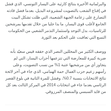
والبرلمانية الأخيرة بنتائج كارثية على اليسار التونسي، الذي فشل
في إقناع الشعب بالتصويت لمشروعه البديل، بعدما فضل قادته
التصارع على زعامة الجبهة الشعبية، التي ظلت تشكل البيت
الجامع لأغلب قوى اليسار، ما بدا جليا من خلال تقدمها بمرشحين
للرئاسيات، بدل التوحد واستثمار التذمر الشعبي من الحكومات
التسع التي تعاقبت على الحكم بعد الثورة.
ووصف الكثير من المحللين النصر الذي حققه قيس سعيّد بأنه
ضربة كبيرة للمعارضة التي تتزعمها أحزاب اليسار، التي لم
يتجاوز أي من مرشحيها عتبة 1% من نسب التصويت، وعلى
رأسهم زعيم حزب العمال حمة الهمامي، الذي جاء في آخر لائحة
نتائج الانتخابات بنسبة 0.7%، وفشل للمرة الثانية في بلوغ القصر
الرئاسي بعدما جاء في انتخابات 2014 في المركز الثالث بعد كل
من قايد السبسي والمنصف المرزوقي.