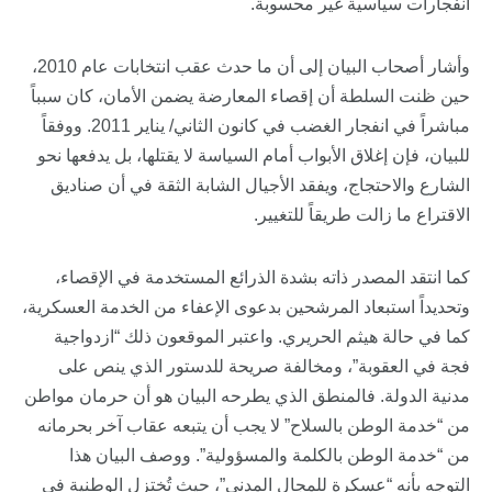
انفجارات سياسية غير محسوبة.
وأشار أصحاب البيان إلى أن ما حدث عقب انتخابات عام 2010،
حين ظنت السلطة أن إقصاء المعارضة يضمن الأمان، كان سبباً
مباشراً في انفجار الغضب في كانون الثاني/ يناير 2011. ووفقاً
للبيان، فإن إغلاق الأبواب أمام السياسة لا يقتلها، بل يدفعها نحو
الشارع والاحتجاج، ويفقد الأجيال الشابة الثقة في أن صناديق
الاقتراع ما زالت طريقاً للتغيير.
كما انتقد المصدر ذاته بشدة الذرائع المستخدمة في الإقصاء،
وتحديداً استبعاد المرشحين بدعوى الإعفاء من الخدمة العسكرية،
كما في حالة هيثم الحريري. واعتبر الموقعون ذلك “ازدواجية
فجة في العقوبة”، ومخالفة صريحة للدستور الذي ينص على
مدنية الدولة. فالمنطق الذي يطرحه البيان هو أن حرمان مواطن
من “خدمة الوطن بالسلاح” لا يجب أن يتبعه عقاب آخر بحرمانه
من “خدمة الوطن بالكلمة والمسؤولية”. ووصف البيان هذا
التوجه بأنه “عسكرة للمجال المدني”، حيث تُختزل الوطنية في