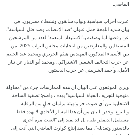
الماضي.
عبرت أحزاب سياسية ونواب سابقون ونشطاء مصريون، في
بيان شديد اللهجة حمل عنوان “ضد الإقصاء.. وضد قتل السياسة”،
عن رفضها لما وصفته بـ”الاستبعاد المتعمد” لعدد من المرشحين
المستقلين والمعارضين من انتخابات مجلس النواب 2025. من
بين الأسماء المذكورة المهندس هيثم الحريري ومحمد عبد الحليم
عن حزب التحالف الشعبي الاشتراكي، ومحمد أبو الديار عن تيار
الأمل، وأحمد الشربيني عن حزب الدستور.
ويرى الموقعون على البيان أن هذه الممارسات جزء من “محاولة
منهجية لتجريف الحياة السياسية” بهدف واضح: تصفية الساحة
الانتخابية من أي صوت حر وتهيئة برلمان خالٍ من الرقابة
والتنوع. وحذر البيان من أن هذا المسار الأحادي لا يهدد فقط
مستقبل الديمقراطية، بل قد يمتد إلى “العبث مرة أخرى
بالدستور وتعديله”، مما يعيد إنتاج كوارث الماضي التي أدت إلى