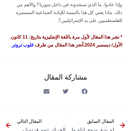
وإذا عادوا، ما الذي سيجدونه في داخل سوريا؟ والأهم من
ذلك، ماذا يعني كل هذا بالنسبة للإبادة الجماعية المستمرة
للفلسطينيين على يد الإسرائيليين؟.
* نشر هذا المقال لأول مرة باللغة الإنجليزية بتاريخ: 11 كانون
الأول/ ديسمبر 2024.
أنجز هذا المقال من طرف
غلوب
تروتر
.
مشاركة المقال
المقال السابق
المقال التالي
لم يتبق سوى ليلة واحدة لبناء الحصون: المراسلة 38 (2024)
الجزائر تتهم فرنسا بمحاولة “زعزعة استقرارها” (إعلام)