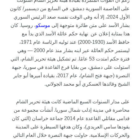
رغم أن القوات المتمردة بقيادة هيئة تحرير الشام استولت
على العاصمة السورية دمشق، في السابع من ديسمبر/ كانون
الأول 2024، إلا أنه وفي الوقت نفسه صعد الرئيس السوري
بشار الأسد على متن طائرة متوجهة إلى
موسكو
، روسيا. كان
هذا بمثابة إعلان عن نهاية حكم عائلة الأسد الذي بدأ مع
حافظ الأسد (1930-2000) عند توليه الرئاسة عام 1971،
ليستمر حكم العائلة عبر ابنه بشار منذ عام 2000 — وهي
فترة حكم امتدت 53 عامًا. تم تشكيل هيئة تحرير الشام، التي
استولت على دمشق، من بقايا فرع القاعدة في سوريا، جبهة
النصرة (جبهة فتح الشام)، عام 2017، بقيادة أميرها أبو جابر
الشيخ وقائدها العسكري أبو محمد الجولاني.
على مدار السنوات السبع الماضية كانت هيئة تحرير الشام
محاصرة في مدينة إدلب شمال سوريا. أنشأت مجموعة من
قدامى مقاتلي القاعدة عام 2014 جماعة خراسان (التي كان
يقودها سامي العريدي)، وكان هدفها السيطرة على المدينة
والحركات الإسلامية. حاولت جبهة النصرة خلال العام التالي