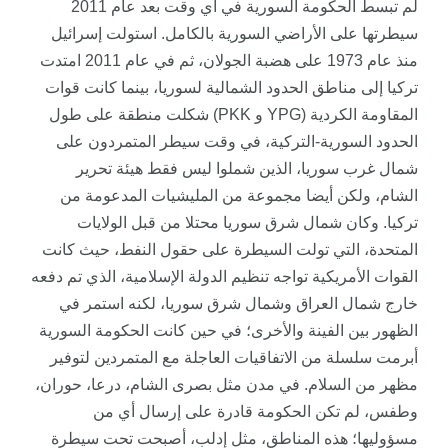
لم تبسط الحكومة السورية في أي وقت بعد عام 2011
سيطرتها على الأراضي السورية بالكامل. استولت إسرائيل
منذ عام 1973 على هضبة الجولان، ثم في عام 2011 امتدت
تركيا إلى مناطق الحدود الشمالية لسوريا، بينما كانت قوات
المقاومة الكردية (YPG و PKK) شكلت منطقة على طول
الحدود السورية-التركية، في وقت سيطر المتمردون على
شمال غرب سوريا، الذين شملوا ليس فقط هيئة تحرير
الشام، ولكن أيضا مجموعة من المليشيات المدعومة من
تركيا. وكان شمال شرق سوريا محتلا من قبل الولايات
المتحدة، التي تولت السيطرة على حقول النفط، حيث كانت
القوات الأمريكية تواجه تنظيم الدولة الإسلامية، الذي تم دفعه
خارج شمال العراق وشمال شرق سوريا، لكنه استمر في
الظهور بين الفينة والأخرى؛ في حين كانت الحكومة السورية
أبرمت سلسلة من الاتفاقيات العاجلة مع المتمردين لتوفير
مظهر من السلام. في مدن مثل بصرى الشام، درعا، حوران،
وطفس، لم تكن الحكومة قادرة على إرسال أي من
مسؤوليها؛ هذه المناطق، مثل إدلب، أصبحت تحت سيطرة