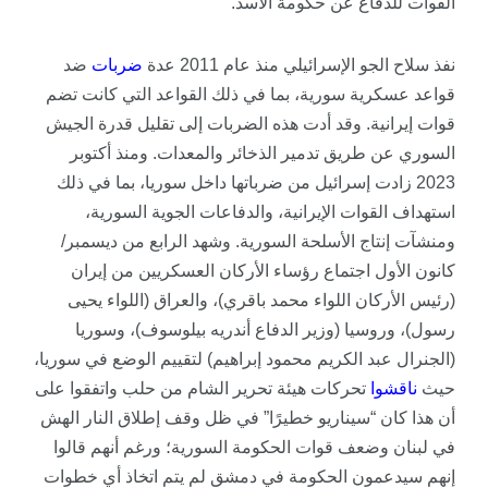
القوات للدفاع عن حكومة الأسد.
نفذ سلاح الجو الإسرائيلي منذ عام 2011 عدة
ضربات
ضد
قواعد عسكرية سورية، بما في ذلك القواعد التي كانت تضم
قوات إيرانية. وقد أدت هذه الضربات إلى تقليل قدرة الجيش
السوري عن طريق تدمير الذخائر والمعدات. ومنذ أكتوبر
2023 زادت إسرائيل من ضرباتها داخل سوريا، بما في ذلك
استهداف القوات الإيرانية، والدفاعات الجوية السورية،
ومنشآت إنتاج الأسلحة السورية. وشهد الرابع من ديسمبر/
كانون الأول اجتماع رؤساء الأركان العسكريين من إيران
(رئيس الأركان اللواء محمد باقري)، والعراق (اللواء يحيى
رسول)، وروسيا (وزير الدفاع أندريه بيلوسوف)، وسوريا
(الجنرال عبد الكريم محمود إبراهيم) لتقييم الوضع في سوريا،
حيث
ناقشوا
تحركات هيئة تحرير الشام من حلب واتفقوا على
أن هذا كان “سيناريو خطيرًا” في ظل وقف إطلاق النار الهش
في لبنان وضعف قوات الحكومة السورية؛ ورغم أنهم قالوا
إنهم سيدعمون الحكومة في دمشق لم يتم اتخاذ أي خطوات