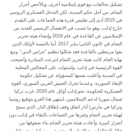
تشكيل تحالفات مع قوى إسلامية أخرى، وبالأخص أحرار
الشام، من أجل حكم المدينة، لكن التدخل العسكري الروسي
في 2015 أدى إلى تقليص قدرة هذه الجماعات على التقدم
خارج إدلب، وهو ما تسبب في الانفصال الرسمي للعديد من
الإسلاميين عن القاعدة في عام 2016 وإنشاء هيئة تحرير
الشام في كانون الثاني/ يناير 2017. أما بالنسبة لأولئك الذين
بقوا مرتبطين بالقاعدة فقد شكلوا تنظيم “حراس الدين”. ومع
نهاية العام كانت هيئة تحرير الشام انتزعت المبادرة وأصبحت
القوة الرئيسية في إدلب، واستولت على المجالس المحلية
في المدينة وأعلنت نفسها كمسؤولة عن تشكيل حكومة
الإنقاذ السورية. وعندما تحرك الجيش العربي السوري، القوة
العسكرية للحكومة، نحو إدلب أوائل عام 2020، غزت تركيا
شمال سوريا لدعم الإسلاميين، لينتهي هذا الغزو بتوقيع روسيا
وتركيا في مارس/ آذار اتفاق وقف إطلاق النار، الذي سمح
لهيئة تحرير الشام وغيرها من الجماعات بالبقاء في إدلب دون
أضرار كبيرة. وأعادت هيئة تحرير الشام بناء صفوفها من
خلال التحالفات مع القوات المدعومة من تركيا، ومع مقاتلين