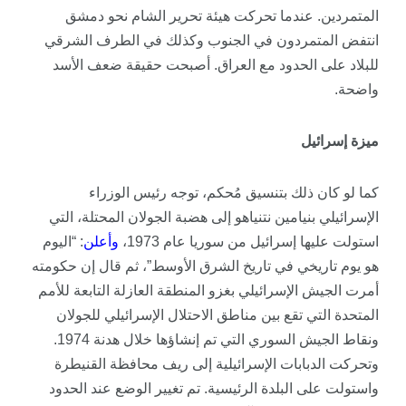
المتمردين. عندما تحركت هيئة تحرير الشام نحو دمشق
انتفض المتمردون في الجنوب وكذلك في الطرف الشرقي
للبلاد على الحدود مع العراق. أصبحت حقيقة ضعف الأسد
واضحة.
ميزة إسرائيل
كما لو كان ذلك بتنسيق مُحكم، توجه رئيس الوزراء
الإسرائيلي بنيامين نتنياهو إلى هضبة الجولان المحتلة، التي
استولت عليها إسرائيل من سوريا عام 1973،
و
أعلن
: “اليوم
هو يوم تاريخي في تاريخ الشرق الأوسط”، ثم قال إن حكومته
أمرت الجيش الإسرائيلي بغزو المنطقة العازلة التابعة للأمم
المتحدة التي تقع بين مناطق الاحتلال الإسرائيلي للجولان
ونقاط الجيش السوري التي تم إنشاؤها خلال هدنة 1974.
وتحركت الدبابات الإسرائيلية إلى ريف محافظة القنيطرة
واستولت على البلدة الرئيسية. تم تغيير الوضع عند الحدود