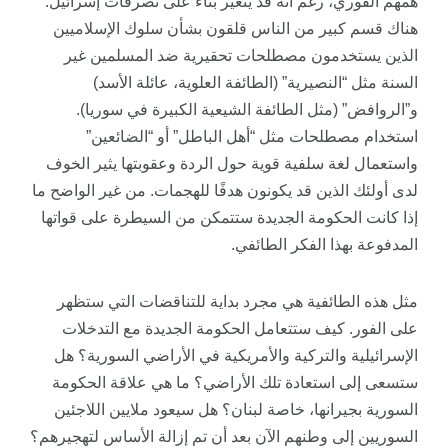
همهم الفوري، رغم أنه قد يتغير بناءً على تصرفات إسرائيل.
هناك قسم كبير من الناس قلقون بشأن سلوك الإسلاميين
الذين يستخدمون مصطلحات تحقيرية ضد المسلمين غير
السنة مثل “النصيرية” (الطائفة العلوية، عائلة الأسد)
و”الروافض” (مثل الطائفة الشيعية الكبيرة في سوريا).
استخدام مصطلحات مثل “أهل الباطل” أو “الضائعين”
واستعمال لغة سلفية قوية حول الردة وعقوبتها يثير الخوف
لدى أولئك الذين قد يكونون هدفًا للهجمات. من غير الواضح ما
إذا كانت الحكومة الجديدة ستتمكن من السيطرة على قواتها
المدفوعة بهذا الفكر الطائفي.
مثل هذه الطائفية هي مجرد بداية للتناقضات التي ستظهر
على الفور. كيف ستتعامل الحكومة الجديدة مع التدخلات
الإسرائيلية والتركية والأمريكية في الأراضي السورية؟ هل
ستسعى إلى استعادة تلك الأراضي؟ ما هي علاقة الحكومة
السورية بجيرانها، خاصة لبنان؟ هل سيعود ملايين اللاجئين
السوريين إلى وطنهم الآن بعد أن تم إزالة الأساس لتهجيرهم؟