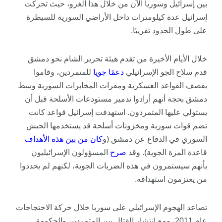
بين إسرائيل وسوريا الآن من خلال هذا الغزو، حيث تحركت
إسرائيل عدة كيلومترات داخل الأراضي السورية للسيطرة
على طول الحدود تقريبًا.
خلال الأيام الأخيرة من تقدم هيئة تحرير الشام نحو دمشق
قدم سلاح الجو الإسرائيلي
دعمًا جويا
للمتمردين، وقاموا
بقصف القواعد العسكرية ومقرات المخابرات السورية وسط
دمشق بحجة أنهم أرادوا تدمير مستودعات الأسلحة قبل أن
يستولي عليها المتمردون. استهدفت إسرائيل قواعد كانت
تضم قوات سورية ومخزونات أسلحة قد يستخدمها الجيش
السوري في الدفاع عن دمشق (و
كان
من بين هذه الأهداف
قاعدة المزة الجوية). وقد
صرح
المسؤولون الإسرائيليون
بأنهم سيستمرون في هذه الضربات الجوية، لكنهم لم يحددوا
من يعتزمون استهدافه.
تصاعد الهجوم الإسرائيلي على سوريا خلال حركة الاحتجاجات
عام 2011، ومع انتشار القتال بين المتمردين والحكومة