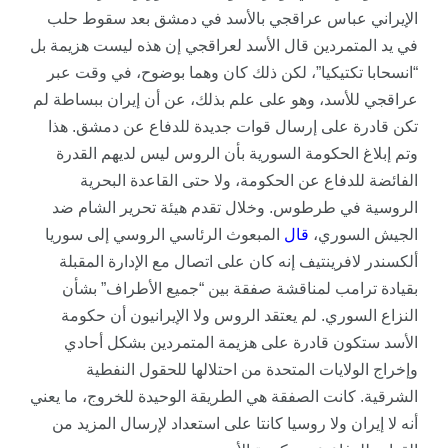
الإيراني عباس عراقجي بالأسد في دمشق بعد سقوط حلب
في يد المتمردين قال الأسد لعراقجي إن هذه ليست هزيمة بل
“انسحابا تكتيكيا”، لكن ذلك كان وهما بوضوح، في وقت عبر
عراقجي للأسد، وهو على علم بذلك، عن أن إيران ببساطة لم
تكن قادرة على إرسال قوات جديدة للدفاع عن دمشق. هذا
وتم إبلاغ الحكومة السورية بأن الروس ليس لديهم القدرة
الفائضة للدفاع عن الحكومة، ولا حتى القاعدة البحرية
الروسية في طرطوس. وخلال تقدم هيئة تحرير الشام ضد
الجيش السوري،
قال
المبعوث الرئاسي الروسي إلى سوريا
ألكسندر لافرينتيف إنه كان على اتصال مع الإدارة المقبلة
بقيادة ترامب لمناقشة صفقة بين “جميع الأطراف” بشأن
النزاع السوري. لم يعتقد الروس ولا الإيرانيون أن حكومة
الأسد ستكون قادرة على هزيمة المتمردين بشكل أحادي
وإخراج الولايات المتحدة من احتلالها للحقول النفطية
الشرقية. كانت الصفقة هي الطريقة الوحيدة للخروج، ما يعني
أنه لا إيران ولا روسيا كانتا على استعداد لإرسال المزيد من