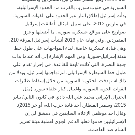
السورية في جنوب سوريا، بالقرب من الحدود الإسرائيلية،
بدأت إسرائيل إطلاق النار عبر الحدود على القوات السورية.
في مارس 2013، على سبيل المثال، أطلقت إسرائيل
صواريخ على مواقع عسكرية سورية، ما أضعفها وعزز
المتمردين، وفي نهاية عام 2013 أنشأت إسرائيل الفرقة 210،
وهي قيادة عسكرية خاصة، لبدء المواجهات على طول خط
هدنة إسرائيل-سوريا. ومن المهم الإشارة إلى أنه عندما بدأت
جبهة النصرة، التي كانت تابعة للقاعدة، في إحراز تقدم على
طول خط السيطرة الإسرائيلي، لم تهاجمها إسرائيل، وبدلا من
ذلك استهدفت الحكومة السورية من خلال إسقاط طائرات
القوات الجوية السورية واغتيال كبار حلفاء سوريا (مثل
الجنرال الإيراني محمد علي الله دادي في كانون الثاني/ يناير
2015، وسمير القنطار، أحد قادة حزب الله، أواخر 2015).
وقال أحد موظفي الإعلام السابقين في دمشق لي إن
الإسرائيليين قدموا فعليا الدعم الجوي لعملية هيئة تحرير
الشام ضد العاصمة.