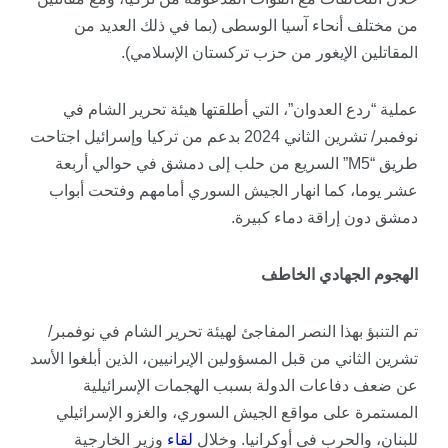
من مختلف أنحاء آسيا الوسطى (بما في ذلك العديد من
المقاتلين الإيغور من حزب تركستان الإسلامي).
عملية “ردع العدوان”، التي أطلقتها هيئة تحرير الشام في
نوفمبر/ تشرين الثاني 2024 بدعم من تركيا وإسرائيل اجتاحت
طريق “M5” السريع من حلب إلى دمشق في حوالي أربعة
عشر يوما، كما انهار الجيش السوري أمامهم وفتحت أبواب
دمشق دون إراقة دماء كبيرة.
الهجوم الجهادي الخاطف
تم التنبؤ بهذا النصر المفاجئ لهيئة تحرير الشام في نوفمبر/
تشرين الثاني من قبل المسؤولين الإيرانيين، الذين أبلغوا الأسد
عن ضعف دفاعات الدولة بسبب الهجمات الإسرائيلية
المستمرة على مواقع الجيش السوري، والغزو الإسرائيلي
للبنان، والحرب في أوكرانيا. وخلال
لقاء
وزير الخارجية