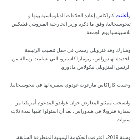
و
أعلنت
كاراكاس إعادة العلاقات الدبلوماسية بينها و
تيجوسيجالبا، وفق ما ذكره وزير الخارجية الفنزويلي فيليكس
بلاسيينسيا يوم الجمعة.
وشارك وفد فنزويلي رسمي في حفل تنصيب الرئيسة
الجديدة لهندوراس، زيومارا كاسترو، التي تسلمت رسالة من
الرئيس الفنزويلي نيكولاس مادورو.
وعينت كاراكاس مارغوت غودوي سفيرة لها في تيجوسيجالبا.
وانسحب ممثلو المعارض خوان غوايدو المدعوم أمريكيا من
سفارة فنزويلا في هندوراس، بعد أن استولوا عليها لمدة ثلاث
سنوات.
وسنة 2019، اعترفت الحكومة اليمينية المتطرفة السابقة،