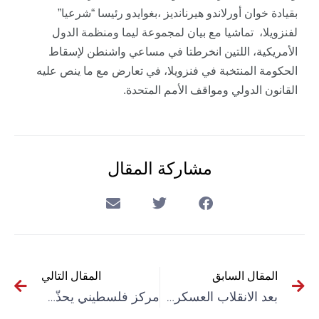
بقيادة خوان أورلاندو هيرنانديز ،بغوايدو رئيسا “شرعيا”
لفنزويلا، تماشيا مع بيان لمجموعة ليما ومنظمة الدول
الأمريكية، اللتين انخرطتا في مساعي واشنطن لإسقاط
الحكومة المنتخبة في فنزويلا، في تعارض مع ما ينص عليه
القانون الدولي ومواقف الأمم المتحدة.
مشاركة المقال
المقال السابق
المقال التالي
بعد الانقلاب العسكري.. الاتحاد الإفريقي يعلق عضوية بوركينا فاسو
مركز فلسطيني يحذّر من تدهور النظام الصحي في قطاع غزة