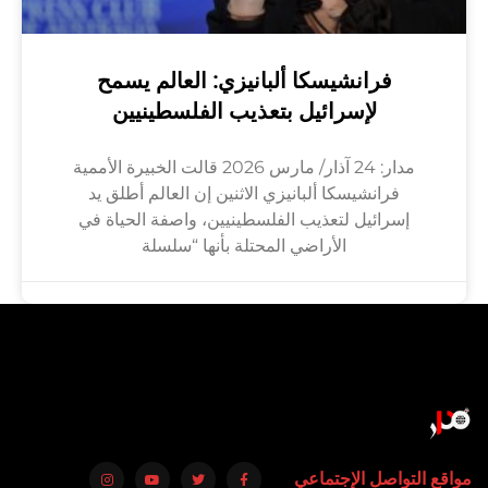
فرانشيسكا ألبانيزي: العالم يسمح
لإسرائيل بتعذيب الفلسطينيين
مدار: 24 آذار/ مارس 2026 قالت الخبيرة الأممية
فرانشيسكا ألبانيزي الاثنين إن العالم أطلق يد
إسرائيل لتعذيب الفلسطينيين، واصفة الحياة في
الأراضي المحتلة بأنها “سلسلة
مواقع التواصل الإجتماعي