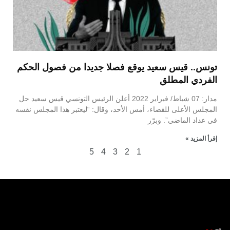
تونس.. قيس سعيد يوقع فصلا جديدا من فصول الحكم
الفردي المطلق
مدار: 07 شباط/ فبراير 2022 أعلن الرئيس التونسي قيس سعيد حل
المجلس الأعلى للقضاء، أمس الأحد، وقال: “ليعتبر هذا المجلس نفسه
في عداد الماضي”. وبرّر
إقرأ المزيد »
5
4
3
2
1