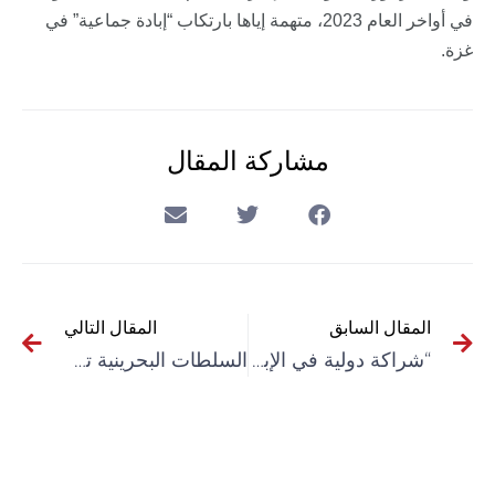
في أواخر العام 2023، متهمة إياها بارتكاب “إبادة جماعية” في
غزة.
مشاركة المقال
المقال السابق
المقال التالي
“شراكة دولية في الإبادة”.. الفصائل الفلسطينية ترفض قرار مجلس الأمن بشأن قطاع غزة
السلطات البحرينية تعتقل المناضل إبراهيم شريف بتهمة “الإساءة لدول عربية”