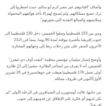
وأضاف “اقتادوهم عبر معبر كرم أبو سالم، حيث اضطروا إلى
ترك جميع ممتلكاتهم. ولم يُسمح لهم إلا بأخذ هواتفهم المحمولة
وملابسهم والمبالغ النقدية التي بحوزتهم”.
ومن بين 153 فلسطينيا وصلوا الخميس، دخل 130 فلسطينيا إلى
جنوب إفريقيا بتأشيرة موقتة لمدة 90 يوما، بينما قرر الـ23
الآخرون السفر على متن رحلات ربط إلى وجهاتهم المختارة.
وأوضح إمتياز سليمان مؤسس منظمة “غيفت أوف ذي غيفرز”
الخميس، أنه لا يعرف من استأجر الطائرة، مشيرا إلى أنّ طائرة
أولى تحمل 176 فلسطينيا هبطت في جوهانسبرغ في 28 تشرين
الأول/أكتوبر في ظروف مماثلة.
من جانبها، قالت أوستويزن إن المسافرين في الرحلة الأولى “لم
تكن لديهم أي فكرة على الإطلاق عن قدومهم إلى جنوب
إفريقيا”.