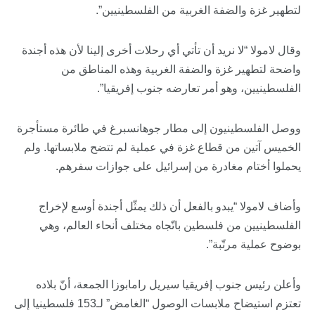
لتطهير غزة والضفة الغربية من الفلسطينيين”.
وقال لامولا “لا نريد أن تأتي أي رحلات أخرى إلينا لأن هذه أجندة
واضحة لتطهير غزة والضفة الغربية وهذه المناطق من
الفلسطينيين، وهو أمر تعارضه جنوب إفريقيا”.
ووصل الفلسطينيون إلى مطار جوهانسبرغ في طائرة مستأجرة
الخميس آتين من قطاع غزة في عملية لم تتضح ملابساتها. ولم
يحملوا أختام مغادرة من إسرائيل على جوازات سفرهم.
وأضاف لامولا “يبدو بالفعل أن ذلك يمثّل أجندة أوسع لإخراج
الفلسطينيين من فلسطين باتّجاه مختلف أنحاء العالم، وهي
بوضوح عملية مرتّبة”.
وأعلن رئيس جنوب إفريقيا سيريل رامابوزا الجمعة، أنّ بلاده
تعتزم استيضاح ملابسات الوصول “الغامض” لـ153 فلسطينيا إلى