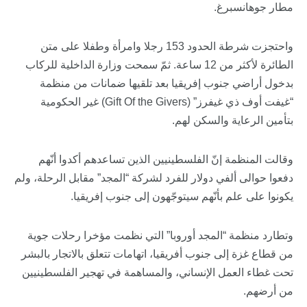
مطار جوهانسبرغ.
واحتجزت شرطة الحدود 153 رجلا وامرأة وطفلا على متن
الطائرة لأكثر من 12 ساعة. ثمّ سمحت وزارة الداخلية للركاب
بدخول أراضي جنوب إفريقيا بعد تلقيها ضمانات من منظمة
“غيفت أوف ذي غيفرز” (Gift Of the Givers) غير الحكومية
بتأمين الرعاية والسكن لهم.
وقالت المنظمة إنّ الفلسطينيين الذين تساعدهم أكدوا أنّهم
دفعوا حوالى ألفي دولار للفرد لشركة “المجد” مقابل الرحلة، ولم
يكونوا على علم بأنّهم سيتوجّهون إلى جنوب إفريقيا.
وتطارد منظمة “المجد أوروبا” التي نظمت مؤخرا رحلات جوية
من قطاع غزة إلى جنوب أفريقيا، اتهامات تتعلق بالاتجار بالبشر
تحت غطاء العمل الإنساني، والمساهمة في تهجير الفلسطينيين
من أرضهم.