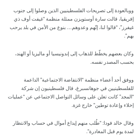
ووبالعودة إلى تصريحات الفلسطينيين الذين وصلوا إلى جنوب
إفريقيا، قالت سارة أوستويزن ممثلة منظمة “غيفت أوف ذي
غيفرز”، “قالوا لنا، إنّهم وعدوهم… بنوع من الأمن في بلد يرحب
بهم”.
وكان بعضهم يخطّط للذهاب إلى إندونيسيا أو ماليزيا أو الهند،
بحسب المصدر نفسه.
ووفق أحد أعضاء منظمة “الانتفاضة الاجتماعية” الداعمة
للفلسطينيين في جوهانسبرغ، قال فلسطينيون إن شركة
“المجد” كانت تعلن على وسائل التواصل الاجتماعي عن “عمليات
إخلاء وإعادة توطين” خارج غزة.
وقال خالد فودا: “طُلب منهم إيداع أموال في حساب والانتظار
لمدة يوم قبل المغادرة”.