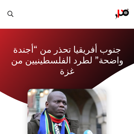
جنوب أفريقيا تحذر من “أجندة
واضحة” لطرد الفلسطينيين من
غزة