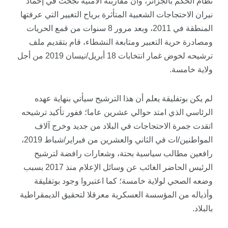
نظام الحكم بالجزائر، وأن مقاربته الأمنية نجحت في إخماد
نيران الاحتجاجات الشعبية المتأثرة برياح التغيير التي عرفتها
المنطقة في 2011، وبعد مرور 8 سنوات من قمع الحريات
ومصادرة حرية التعبير ومتابعة النشطاء، قام بتقديم ملف
ترشيحه لخوض غمار انتخابات 18 أبريل/نيسان 2019 من أجل
ولاية خامسة.
لم يكن بوتفليقة يعلم أن هذا الترشيح سيأتي بنهاية عهده
الرئاسي الذي امتد حوالي عشرين عاما؛ ففور تأكيد ترشيحه
اتقدت جمرة الاحتجاجات في البلاد من جديد وخرج آلاف
المواطنين/ات في الثاني والعشرين من فبراير/شباط 2019،
رافعين مطالب سياسية بحتة، وشعارات رافضة لترشيح
الرئيس الحاضر الغائب عن وسائل الإعلام منذ 2017 بسبب
وضعه الصحي لولاية خامسة؛ كما اعتبروا وجود بوتفليقة
وأذياله من المؤسسة العسكرية معرقلا لتحقيق الديمقراطية
بالبلاد.