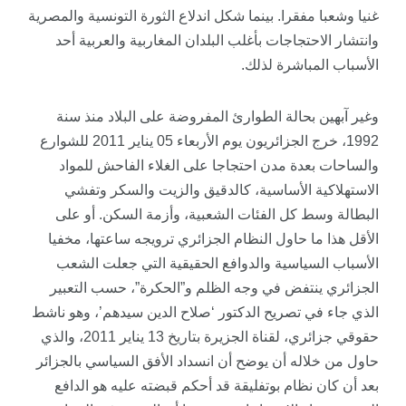
غنيا وشعبا مفقرا. بينما شكل اندلاع الثورة التونسية والمصرية
وانتشار الاحتجاجات بأغلب البلدان المغاربية والعربية أحد
الأسباب المباشرة لذلك.
وغير آبهين بحالة الطوارئ المفروضة على البلاد منذ سنة
1992، خرج الجزائريون يوم الأربعاء 05 يناير 2011 للشوارع
والساحات بعدة مدن احتجاجا على الغلاء الفاحش للمواد
الاستهلاكية الأساسية، كالدقيق والزيت والسكر وتفشي
البطالة وسط كل الفئات الشعبية، وأزمة السكن. أو على
الأقل هذا ما حاول النظام الجزائري ترويجه ساعتها، مخفيا
الأسباب السياسية والدوافع الحقيقية التي جعلت الشعب
الجزائري ينتفض في وجه الظلم و”الحكرة”، حسب التعبير
الذي جاء في تصريح الدكتور ‘صلاح الدين سيدهم’، وهو ناشط
حقوقي جزائري، لقناة الجزيرة بتاريخ 13 يناير 2011، والذي
حاول من خلاله أن يوضح أن انسداد الأفق السياسي بالجزائر
بعد أن كان نظام بوتفليقة قد أحكم قبضته عليه هو الدافع