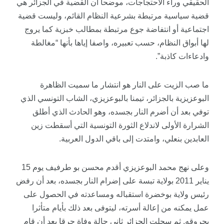
الحقيقي وراء الاحتجاجات، موضحا أن القضية في الجزائر هي
قضية سياسية مرتبطة بشرعية النظام القائم، وليست قضية
اجتماعية أو انتفاضة جوع مرتبطة بمطالب خبزية كما يروج
لها أبواق النظام، حسب تعبيره، واصفا إياها بأنها “مغالطة
وادعاءات كاذبة”.
ما صب الزيت على النار هو انتشار ما سميت الظاهرة
البوعزيزية بالجزائر، تيمنا بالبوعزيزي، الشاب التونسي الذي
توفي بعد أن أضرم النار بجسده، وهو الحادث الذي أطلق
الشرارة الأولى لاندلاع الثورة التونسية التي أسقطت زين
العابدين بنعلي، وامتدت إلى باقي الدول العربية.
وعلى نهج محمد البوعزيزي أقدم محسن بو طرفيف يوم 15
يناير 2011 بولاية تبسة على إضرام النار بجسده، بعد أن رفض
رئيس ولاية بوخضرة استقباله ومساعدته في الحصول على
عمل يمكنه من إعالة أسرته، ليتوفى بعد ذلك بأيام متأثرا
بحروقه. ثم سجلت الجزائر ثاني حالة وفاة حرقا بعد أن قام