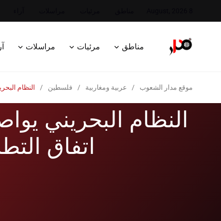
8 August, 2026
مناطق
مرئيات
مراسلات
آراء
مناطق
مرئيات
مراسلات
آر
موقع مدار الشعوب
/
عربية ومغاربية
/
فلسطين
/
النظام البحري
النظام البحريني يواص
اتفاق التطب