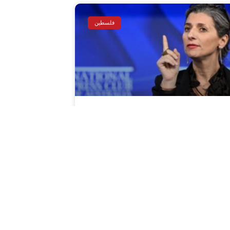
فلسطين
انشيسكا ألبانيزي: العالم يسمح
لإسرائيل بتعذيب الفلسطينيين
مدار: 24 آذار/ مارس 2026 قالت الخبيرة
ممية فرانشيسكا ألبانيزي الاثنين إن العالم
طلق يد إسرائيل لتعذيب الفلسطينيين،
اصفة الحياة في الأراضي المحتلة بأنها
“سلسلة