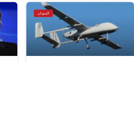
السودان
الأمم المتحدة: مقتل أكثر من 500
فر
مدني بضربات بمسيّرات في
السودان هذا العام
الأ
أ ف ب/ مدار: 24 آذار/ مارس 2026 أعلنت
أ
الأمم المتحدة الثلاثاء أن أكثر من 500 مدني
و
قُتلوا بضربات نُفّذت بمسيّرات في السودان
بين كانون