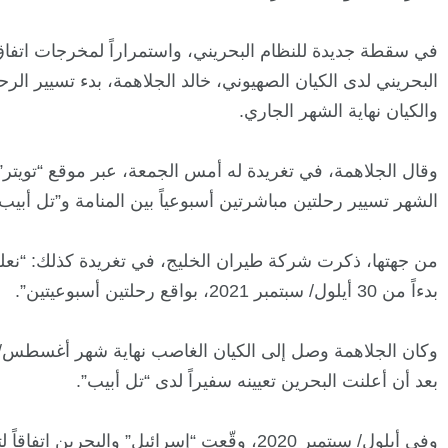
في سقطة جديدة للنظام البحريني، واستمراراً لمخرجات اتفاق
البحريني لدى الكيان الصهيوني، خالد الجلاهمة، بدء تسيير الرح
والكيان نهاية الشهر الجاري.
وقال الجلاهمة، في تغريدة له أمس الجمعة، عبر موقع “تويتر”،
الشهر تسيير رحلتين مباشرتين أسبوعياً بين المنامة و”تل أبيب”،
من جهتها، ذكرت شركة طيران الخليج، في تغريدة كذلك: “نعلن 
بدءاً من 30 أيلول/ سبتمبر 2021، بواقع رحلتين أسبوعيتين”.
وكان الجلاهمة وصل إلى الكيان الغاصب نهاية شهر أغسطس/ 
بعد أن أعلنت البحرين تعيينه سفيراً لدى “تل أبيب”.
وفي أيلول/ سبتمبر 2020، وقّعت “إسرائيل” والبحري