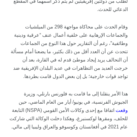
لطلب من دولتين إفريقيتين لم يتم ذكر اسمهما في المقطع
الدعائي للحدث.
وقام الحدث على محاكاة مواجهة 298 من الميلشيات
والجماعات الإرهابية على خلفية أعمال عنف “عرقية ودينية
وطائفية”، رغم أن التقارير حول هذا النوع من الجماعات
تتحدث عن أن العدد أقل من ذلك بكثير، ما يضعنا أمام مسألة
أن التحالف يريد إيجاد موطئ قدم له في القارة، بعد أن
خرجت العديد من التظاهرات في عديد البلدان الإفريقية ضد
تواجد قوات خارجية؛ بل إن بعض الدول قامت بطردها.
هذا الأمر ينقلنا إلى ما قامت به فلورنس بارنلي، وزيرة
الجيوش الفرنسية، في يونيو/ أيار من العام الماضي، حين
وقعت
اتفاقا مع إحدى وكالات الأمن القومي (NSPA) التابعة
للحلف، ومقرها لوكسنبرغ، وهكذا دخلت الوكالة التي شاركت
عام 2021 في أفغانستان وكوسوفو والعراق وليبيا إلى مالي.