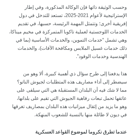
وحسب الوثيقة ذاتها فإن الوكالة المذكورة، وفي إطار
الإستراتيجية لأعوام 2021-2025، تستعد للتدخل في دول
إفريقية أخرى؛ وتتمثل المهمة الرئيسة، حسبها، في تقديم
الخدمات اللوجستية لعملية تاكوبا المتمركزة في مخيم ميناكا،
وهي تشمل “خدمات التموين، والخدمات الأساسية (بما في
ذلك خدمات غسيل الملابس ومكافحة الآفات)، والخدمات
الهندسية وخدمات الوقود”.
هذا يدفعنا إلى طرح سؤال ذي أهمية كبيرة، ألا وهو من
سيضطر إلى أداء مصاريف هذه المتطلبات لجيوش الناتو؟
مما لا شك فيه أن البلدان المستقبلة هي التي سيلقى على
عاتقها تحمل تبعات رفاهية الجيوش التي تقيم على بلدانها،
وهو ما يزيد من إثقال ميزانيات هذه البلدان بمصاريف تغرقها
في ديون لا طائلة منها بالنسبة للشعوب المنهكة.
عندما تطرق نكروما لموضوع القواعد العسكرية