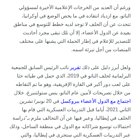
ورغم أن العديد من الخرجات الإعلامية الأخيرة لمسؤولي
الناتو، مع ازدياد انتقاده في ما يخص الوضع في أوكرانيا،
تتحدث عن أن الحلف لا توجد لديه خطط للتوسع في مناطق
بعيدة عن الدول الأعضاء، إلا أن تلك تبقى مجرد أحاديث
للتصدير للإعلام في إطار الحملة التي يشنها على مختلف
المنصات من أجل تبرئة اسمه.
ولعل أبرز دليل على ذلك
تقرير
نائب الرئيس السابق للجمعية
البرلمانية لحلف الناتو في 2019، الذي حمل في طياته حثا
على لعب دور أكبر في القارة الإفريقية، وهو ما تم التقاطه
من خلال تصريحات لأمين عام الناتو، ينس ستولتنبرغ، خلال
اجتماع مع الدول الأعضاء ببروكسل
في 20 نونبر/ تشرين
الثاني 2021، أياما قبل التدريبات العسكرية التي قام بها
الحلف في إيطاليا، وعبر فيها عن أن التحالف ملزم بـ”دراسة
احتمالات توسيع شراكاته مع الدول في منطقة الساحل، وذلك
عبر التدريبات العسكرية التي ستجرى في إيطاليا، والتي