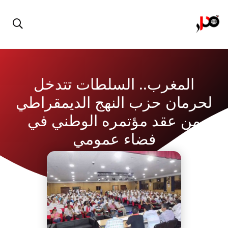
المغرب.. السلطات تتدخل
لحرمان حزب النهج الديمقراطي
من عقد مؤتمره الوطني في
فضاء عمومي