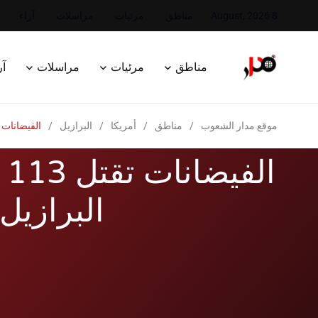
8 August, 2026
مناطق
مرئيات
مراسلات
آراء
مناطق
مرئيات
مراسلات
آر
موقع مدار الشعوب
/
مناطق
/
أمريكا
/
البرازيل
/
الفيضانات تقتل 113 شخصا ج
ال
البرازيل