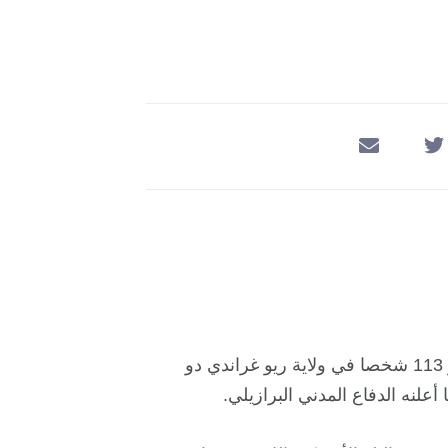
يواجه جنوب البرازيل فيضانات مميتة هذا الأسبوع، أدّت لمصر 113 شخصا في ولاية ريو غراندي دو