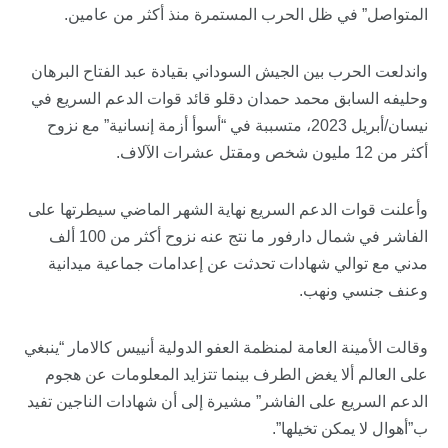
المتواصل” في ظل الحرب المستمرة منذ أكثر من عامين.
واندلعت الحرب بين الجيش السوداني بقيادة عبد الفتاح البرهان
وحليفه السابق محمد حمدان دقلو قائد قوات الدعم السريع في
نيسان/أبريل 2023، متسببة في “أسوأ أزمة إنسانية” مع نزوح
أكثر من 12 مليون شخص ومقتل عشرات الآلاف.
وأعلنت قوات الدعم السريع نهاية الشهر الماضي سيطرتها على
الفاشر في شمال دارفور ما نتج عنه نزوح أكثر من 100 ألف
مدني مع توالي شهادات تحدثت عن إعدامات جماعية ميدانية
وعنف جنسي ونهب.
وقالت الأمينة العامة لمنظمة العفو الدولية أنييس كالامار “ينبغي
على العالم ألا يغض الطرف بينما تتزايد المعلومات عن هجوم
الدعم السريع على الفاشر” مشيرة إلى أن شهادات الناجين تفيد
ب”أهوال لا يمكن تخيلها”.