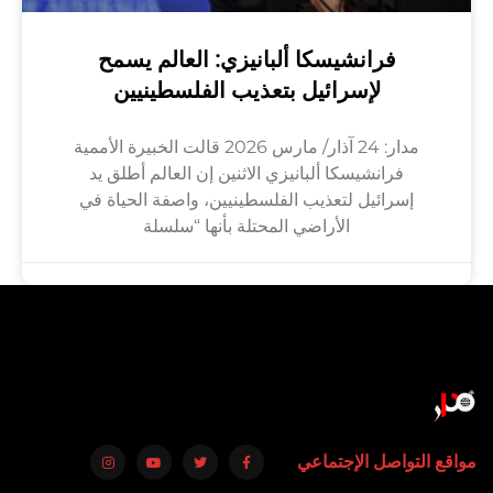
فرانشيسكا ألبانيزي: العالم يسمح
لإسرائيل بتعذيب الفلسطينيين
مدار: 24 آذار/ مارس 2026 قالت الخبيرة الأممية
فرانشيسكا ألبانيزي الاثنين إن العالم أطلق يد
إسرائيل لتعذيب الفلسطينيين، واصفة الحياة في
الأراضي المحتلة بأنها “سلسلة
مواقع التواصل الإجتماعي