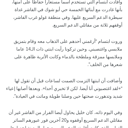
وأفادت ابتسام التي تستخدم اسما مستعارا حفاظا على أمنها،
بأنها غادرت مع أبنائها الخمسة حي أبو شوك في الفاشر غداة
سيطرة الدعم السريع عليها. وفي منطقة غولو غرب الفاشر،
أوقفهم ثلاثة من مقاتلي الدعم السريع.
وروت ابتسام “أرغمني أحدهم على الذهاب معه وقام بتمزيق
ملابسي واغتصبني. وحين تركونا رأيت ابنتي ذات الـ14 عاما
وملابسها ممزقة وملطخة بالدماء وكانت الأتربة ظاهرة على
شعرها من الخلف”.
وأضافت أن ابنتها التزمت الصمت لساعات قبل أن تقول لها
“+لقد اغتصبوني أنا أيضا. لكن لا تخبري أحدا+. وبعدها أصابها إعياء
شديد وتدهورت صحتها حين وصلنا طويلة وماتت في العيادة”.
وفي اليوم ذاته، كان خليل يحاول أيضا الفرار من الفاشر غير أن
مقاتلي الدعم السريع أوقفوه و20 آخرين فور عبورهم الساتر
الترابي الذي كانت أقامته الدعم السريع حول المدينة لحصارها