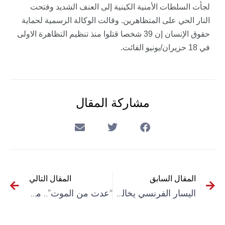
لجأت السلطات الأمنية الكينية إلى العنف الشديد وفتحت
النار الحي على المتظاهرين. وقالت الوكالة الرسمية لحماية
حقوق الإنسان إن 39 شخصا قتلوا منذ تنظيم التظاهرة الاولى
في 18 حزيران/يونيو الفائت.
مشاركة المقال
المقال السابق
المقال التالي
اليسار الفرنسي يخالف التوقعات وينتصر في الانتخابات التشريعية
“عدت من الموت”.. معزّز عبيات شاهد آخر على جرائم الاحتلال في حق الأسرى الفلسطينيين